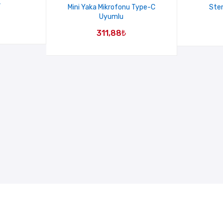
r
Mini Yaka Mikrofonu Type-C
Stem
Uyumlu
311,88
₺