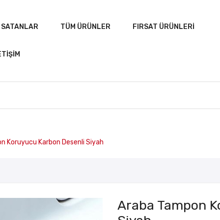
 SATANLAR
TÜM ÜRÜNLER
FIRSAT ÜRÜNLERI
ETIŞIM
A
ÇOK SATANLAR
TÜM ÜRÜNLER
FIRSAT ÜRÜN
 Koruyucu Karbon Desenli Siyah
Araba Tampon K