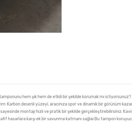
onunu hem şık hem de etkili bir şekilde korumak mı istiyorsunuz? K
sarım: Karbon desenli yüzeyi, aracınıza spor ve dinamik bir görünüm ka
yesinde montajı hızlı ve pratik bir şekilde gerçekleştirebilirsiniz. K
afif hasarlara karşı ek bir savunma katmanı sağlar.Bu tampon koruyuc