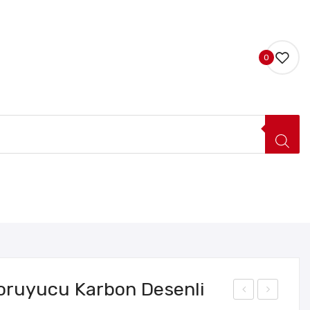
0
LERI
HAKKIMIZDA
İLETIŞIM
oruyucu Karbon Desenli
rab
raç