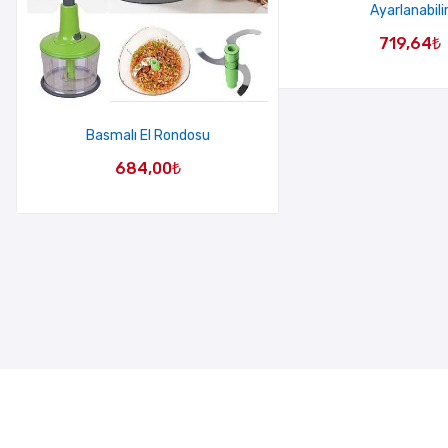
Ayarlanabili
719,64
₺
Basmalı El Rondosu
684,00
₺