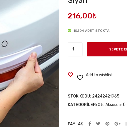
Siyah
216,00
₺
10204 ADET STOKTA
Araba
SEPETE E
Tampon
Koruyucu
Karbon
Desenli
Add to wishlist
Siyah
adet
STOK KODU:
24242421965
KATEGORILER:
Oto Aksesuar Ür
PAYLAŞ