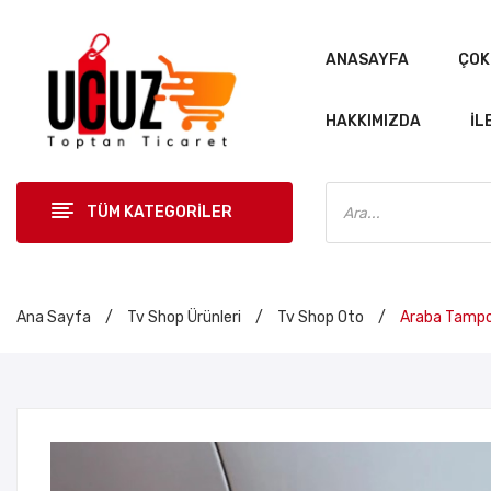
ANASAYFA
ÇOK
HAKKIMIZDA
İL
Products
search
TÜM KATEGORİLER
ANASAYF
Ana Sayfa
/
Tv Shop Ürünleri
/
Tv Shop Oto
/
Araba Tampon