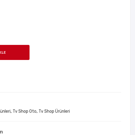
a
Fos
Pas
forl
ta
u
Cila
Nu
Seti
mar
atö
KLE
r
Aç-
Kap
a
ünleri
,
Tv Shop Oto
,
Tv Shop Ürünleri