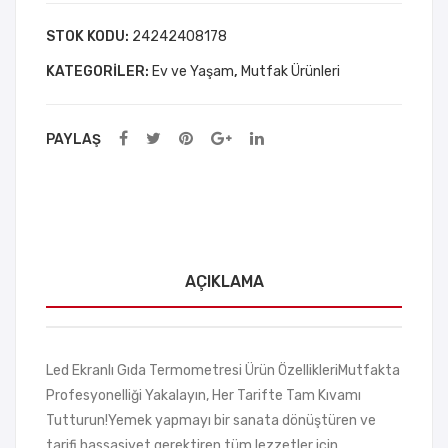
Hassas
ça
Ölçüm
STOK KODU:
24242408178
(Eğr
-
KATEGORILER:
Ev ve Yaşam
,
Mutfak Ürünleri
i +
Paslanmaz
Düz
Çelik
+
-
PAYLAŞ
Daldırmalı
Fırç
Model
a)
-
Saklama
Kutulu
AÇIKLAMA
adet
Led Ekranlı Gıda Termometresi Ürün ÖzellikleriMutfakta
Profesyonelliği Yakalayın, Her Tarifte Tam Kıvamı
Tutturun!Yemek yapmayı bir sanata dönüştüren ve
tarifi hassasiyet gerektiren tüm lezzetler için