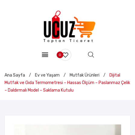
0
Ana Sayfa
/
Ev ve Yaşam
/
Mutfak Ürünleri
/
Dijital
Mutfak ve Gıda Termometresi – Hassas Ölçüm – Paslanmaz Çelik
– Daldırmalı Model – Saklama Kutulu