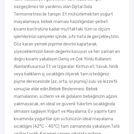
vazgeçilmez bir yardımcı olan Dijital Gıda
Termometresi ile tanışın. Et mühürlemekten yoğurt
mayalamaya, bebek maması hazırlığından şerbet
kıvamı kontrolüne kadar mutfaktaki tüm ısı ölçüm
işlemlerinizi saniyeler içinde, sıfır hata ile gerçekleştirin.
Göz kararı yemek pişirme devrini kapatarak,
yiyeceklerinizin besin değerini koruyun ve her zaman en
doğru kıvamı yakalayın.Geniş ve Çok Yönlü Kullanım
AlanlarıKusursuz Et ve Izgaralar: Kırmızı et, tavuk, hindi
veya balıkların iç sıcaklığını ölçerek tam istediğiniz
pişme derecesinde (az, orta, iyi pişmiş) sulu ve lezzetli
sonuçlar elde edin.Bebek Beslenmesi: Bebek
mamalarının, sütlerin ve ek gıdaların bebeğinizin ağzını
yakmayacak, en ideal ve güvenli tüketim sıcaklığında
olmasını sağlayın.Yoğurt ve Mayalama: Ev yapımı tam
kıvamında yoğurtlar için sütünüzün ideal mayalama
sıcaklığını (42°C – 45°C) tam zamanında yakalayın.Tatlı
ve Pastacılık: Karamel yapımı, çikolata eritme