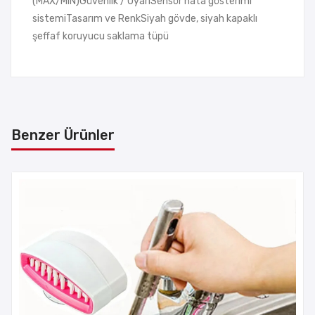
(MAX/MIN)Güvenlik / UyarıSensör hata gösterimi
sistemiTasarım ve RenkSiyah gövde, siyah kapaklı
şeffaf koruyucu saklama tüpü
Benzer Ürünler