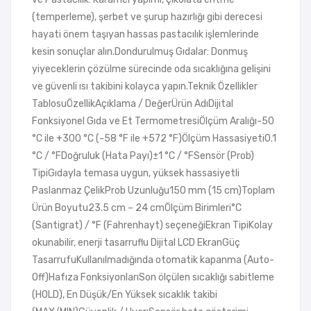
(temperleme), şerbet ve şurup hazırlığı gibi derecesi
hayati önem taşıyan hassas pastacılık işlemlerinde
kesin sonuçlar alın.Dondurulmuş Gıdalar: Donmuş
yiyeceklerin çözülme sürecinde oda sıcaklığına gelişini
ve güvenli ısı takibini kolayca yapın.Teknik Özellikler
TablosuÖzellikAçıklama / DeğerÜrün AdıDijital
Fonksiyonel Gıda ve Et TermometresiÖlçüm Aralığı-50
°C ile +300 °C (-58 °F ile +572 °F)Ölçüm Hassasiyeti0.1
°C / °FDoğruluk (Hata Payı)±1 °C / °FSensör (Prob)
TipiGıdayla temasa uygun, yüksek hassasiyetli
Paslanmaz ÇelikProb Uzunluğu150 mm (15 cm)Toplam
Ürün Boyutu23.5 cm – 24 cmÖlçüm Birimleri°C
(Santigrat) / °F (Fahrenhayt) seçeneğiEkran TipiKolay
okunabilir, enerji tasarruflu Dijital LCD EkranGüç
TasarrufuKullanılmadığında otomatik kapanma (Auto-
Off)Hafıza FonksiyonlarıSon ölçülen sıcaklığı sabitleme
(HOLD), En Düşük/En Yüksek sıcaklık takibi