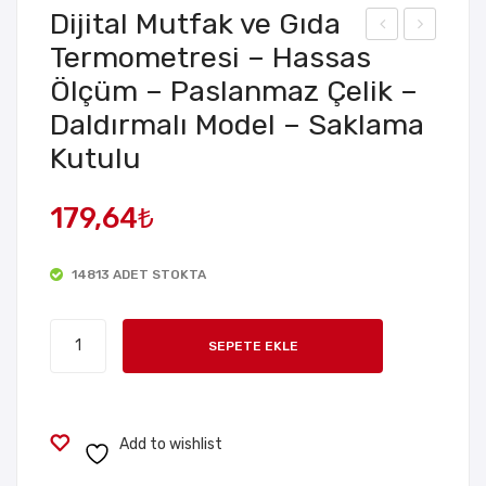
Dijital Mutfak ve Gıda
Termometresi – Hassas
el
kstr
Ölçüm – Paslanmaz Çelik –
Yağ
a
Sıçr
Uzu
Daldırmalı Model – Saklama
atm
n
Kutulu
az
Pas
–
lan
179,64
₺
Tav
ma
a
z
14813 ADET STOKTA
Kap
Çeli
ağı
k
Dijital
SEPETE EKLE
–
Pip
Mutfak
ve
Met
et
Gıda
al –
Seti
Termometresi
Add to wishlist
Sap
– 3
-
lı
Par