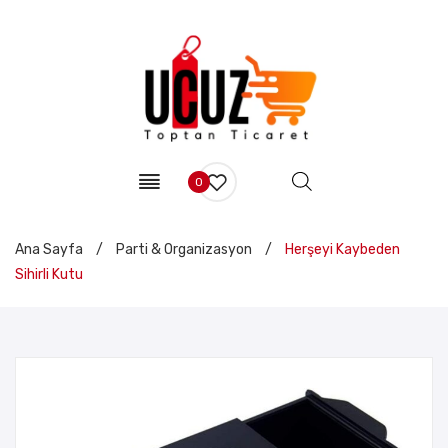
0
Ana Sayfa
/
Parti & Organizasyon
/
Herşeyi Kaybeden
Sihirli Kutu