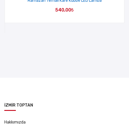
Ramazan Temalı Kare Kubbe LED Lamba
540,00
₺
İZMİR TOPTAN
Hakkımızda