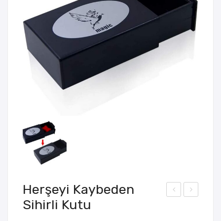
Herşeyi Kaybeden
Sihirli Kutu
arry
Lov
Pot
e