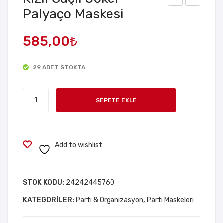
Palyaço Maskesi
ısa
oreli
Güp
Hırs
585,00
₺
ürlü
ız
Siya
Tea
29 ADET STOKTA
h
tral
Pua
Hah
Kızıl
ntiy
oe
SEPETE EKLE
Saçlı
eli
Mas
Joker
Tül
kesi
Palyaço
Eldi
–
Maskesi
Add to wishlist
ven
Dali
adet
Mas
kesi
STOK KODU:
24242445760
KATEGORILER:
Parti & Organizasyon
,
Parti Maskeleri