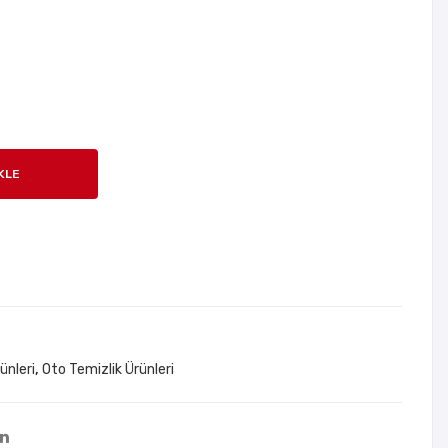
abili
a
r
Dek
Şarj
ora
lı
syo
Hav
n 5
a
Met
KLE
Ko
re
mpr
Şeri
esö
t
rü
Tri
m
ünleri
,
Oto Temizlik Ürünleri