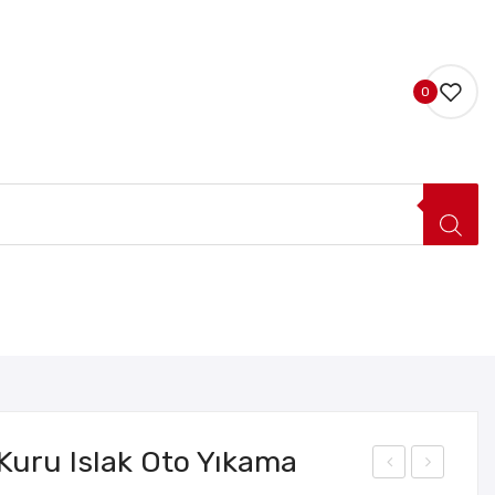
0
LERI
HAKKIMIZDA
İLETIŞIM
 Kuru Islak Oto Yıkama
aşın
rab