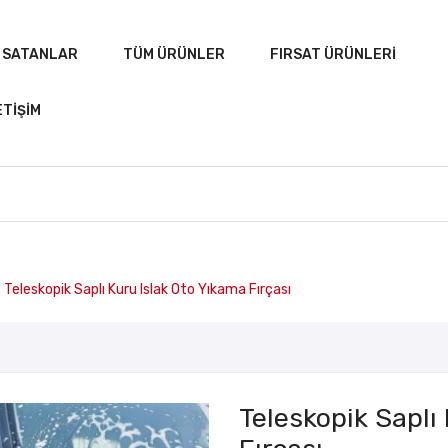
 SATANLAR
TÜM ÜRÜNLER
FIRSAT ÜRÜNLERI
ETIŞIM
A
ÇOK SATANLAR
TÜM ÜRÜNLER
FIRSAT ÜRÜN
Teleskopik Saplı Kuru Islak Oto Yıkama Fırçası
Teleskopik Saplı