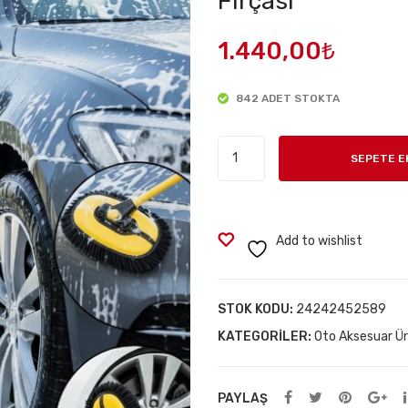
Fırçası
1.440,00
₺
842 ADET STOKTA
Teleskopik
SEPETE E
Saplı
Kuru
Islak
Oto
Add to wishlist
Yıkama
Fırçası
adet
STOK KODU:
24242452589
KATEGORILER:
Oto Aksesuar Ür
PAYLAŞ