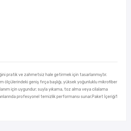
ni pratik ve zahmetsiz hale getirmek için tasarlanmıştır.
 ölçülerindeki geniş fırça başlığı, yüksek yoğunluklu mikrofiber
kullanım için uygundur; suyla yıkama, toz alma veya cilalama
alanlarında profesyonel temizlik performansı sunar.Paket İçeriği1