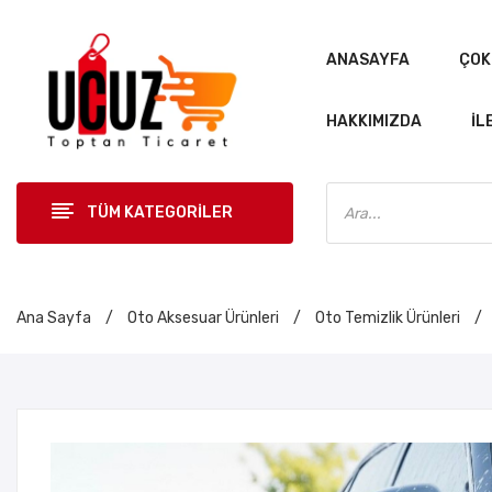
ANASAYFA
ÇOK
HAKKIMIZDA
İL
Products
search
TÜM KATEGORİLER
ANASAYF
Ana Sayfa
/
Oto Aksesuar Ürünleri
/
Oto Temizlik Ürünleri
/