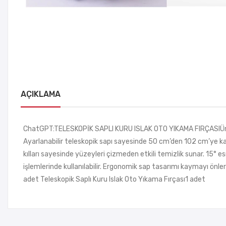
AÇIKLAMA
ChatGPT:TELESKOPİK SAPLI KURU ISLAK OTO YIKAMA FIRÇASIÜrün Öze
Ayarlanabilir teleskopik sapı sayesinde 50 cm’den 102 cm’ye kad
kılları sayesinde yüzeyleri çizmeden etkili temizlik sunar. 15° 
işlemlerinde kullanılabilir. Ergonomik sap tasarımı kaymayı önle
adet Teleskopik Saplı Kuru Islak Oto Yıkama Fırçası1 adet