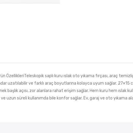
llikleriTeleskopik saplı kuru ıslak oto yıkama fırçası, araç temizliği
ar uzatılabilir ve farklı araç boyutlarına kolayca uyum sağlar. 27×15 cm
esnek başlık açısı, zor alanlara rahat erişim sağlar. Hem kuru hem ıslak 
r ve uzun süreli kullanımda bile konfor sağlar. Ev, garaj ve oto yıkama 