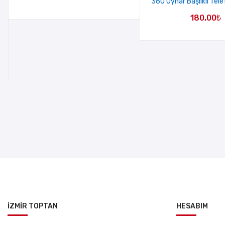
360 Oynar Başlıklı Tel
180,00
₺
İZMİR TOPTAN
HESABIM