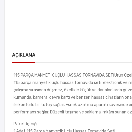
AÇIKLAMA
115 PARÇA MANYETİK UÇLU HASSAS TORNAVİDA SETİÜrün Özelli
115 parça manyetik uçlu hassas tornavida seti, elektronik ve 
çalışma sırasında düşmez, özellikle küçük ve dar alanlarda güvenl
kumanda, kamera, devre kartı ve benzeri hassas cihazların onarı
ile konforlu bir tutuş sağlar. Esnek uzatma aparatı sayesinde 
performans sağlar. Düzenli taşıma ve saklama imkânı sunan öze
Paket İçeriği
1 Adet 115 Parça Manyetik Uçlu Hassas Tornavida Seti