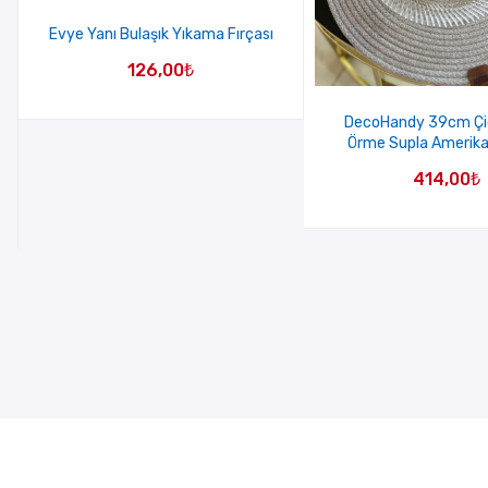
Evye Yanı Bulaşık Yıkama Fırçası
126,00
₺
DecoHandy 39cm Çiç
Örme Supla Amerika
414,00
₺