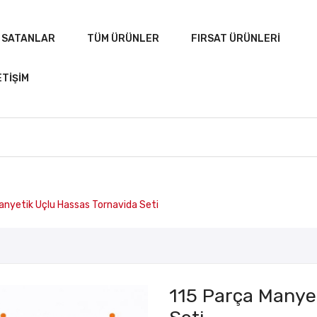
 SATANLAR
TÜM ÜRÜNLER
FIRSAT ÜRÜNLERI
ETIŞIM
A
ÇOK SATANLAR
TÜM ÜRÜNLER
FIRSAT ÜRÜN
anyetik Uçlu Hassas Tornavida Seti
115 Parça Manye