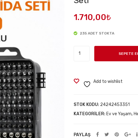
Seti
1.710,00
₺
235 ADET STOKTA
115
SEPETE E
Parça
Manyetik
Uçlu
Hassas
Add to wishlist
Tornavida
Seti
adet
STOK KODU:
24242453351
KATEGORILER:
Ev ve Yaşam
,
Hı
PAYLAŞ