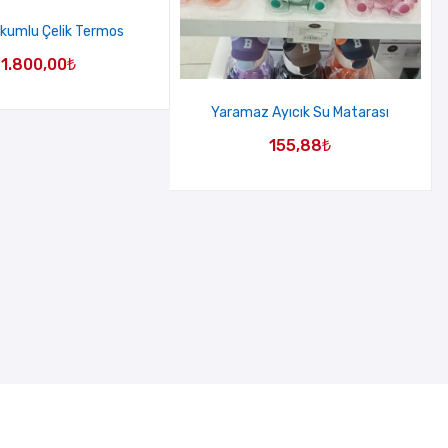
akumlu Çelik Termos
1.800,00
₺
Yaramaz Ayıcık Su Matarası
155,88
₺