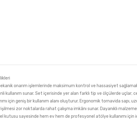
kleri
mekanik onarım işlemlerinde maksimum kontrol ve hassasiyet sağlamak 
i kullanım sunar. Set içerisinde yer alan farklı tip ve ölçülerde uçlar; 
mı için geniş bir kullanım alanı oluşturur. Ergonomik tornavida sapı, u
erişilmesi zor noktalarda rahat çalışma imkânı sunar. Dayanıklı malzem
l kutusu sayesinde hem ev hem de profesyonel atölye kullanımı için id