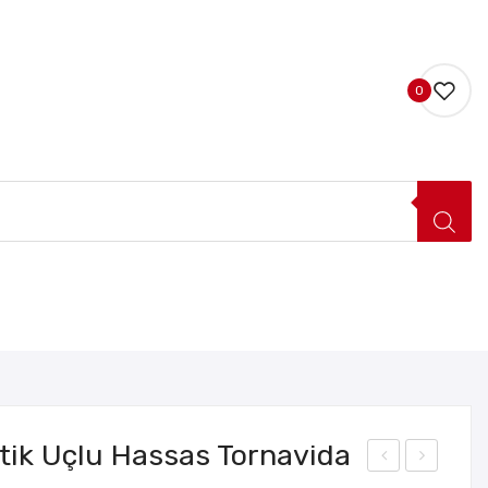
0
LERI
HAKKIMIZDA
İLETIŞIM
tik Uçlu Hassas Tornavida
atm
afa