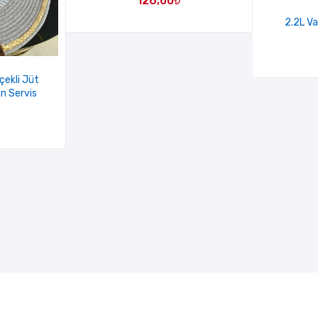
126,00
₺
2.2L V
ekli Jüt
n Servis