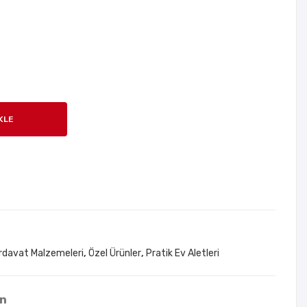
aya
Şe
n
msi
Ge
yesi
mi
Bey
Akv
az
ary
KLE
um
rdavat Malzemeleri
,
Özel Ürünler
,
Pratik Ev Aletleri