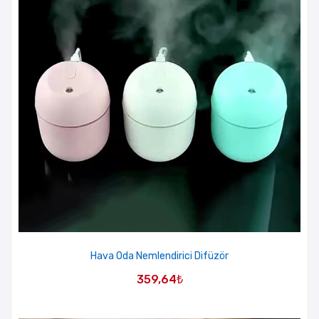
Hava Oda Nemlendirici Difüzör
359,64
₺