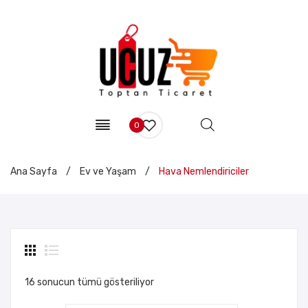
0
Ana Sayfa
/
Ev ve Yaşam
/
Hava Nemlendiriciler
16 sonucun tümü gösteriliyor