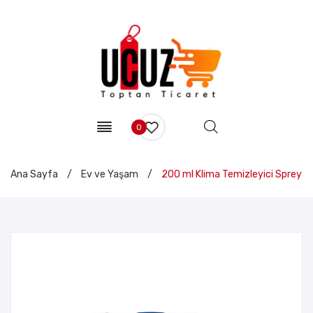
0
Ana Sayfa
/
Ev ve Yaşam
/
200 ml Klima Temizleyici Sprey