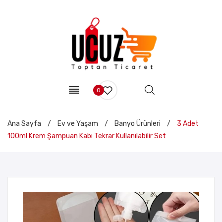
0
Ana Sayfa
/
Ev ve Yaşam
/
Banyo Ürünleri
/
3 Adet
100ml Krem Şampuan Kabı Tekrar Kullanılabilir Set