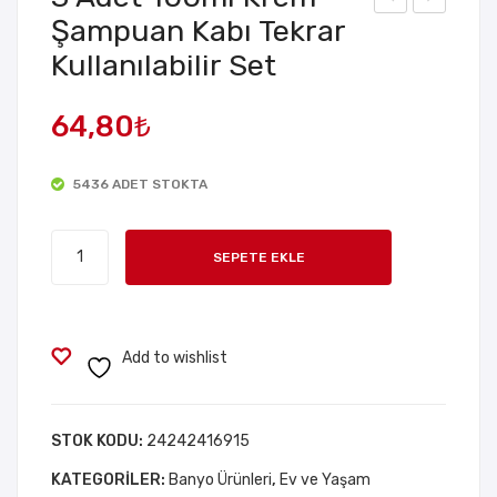
Şampuan Kabı Tekrar
60
Par
Kullanılabilir Set
Der
ça
ece
Tel
64,80
₺
Dö
Fırç
ner
a
Mus
Det
5436 ADET STOKTA
luk
aylı
3
Baş
Te
SEPETE EKLE
Adet
lığı
mizl
100ml
ik
Krem
Seti
Şampuan
Add to wishlist
Kabı
Tekrar
Kullanılabilir
STOK KODU:
24242416915
Set
KATEGORILER:
Banyo Ürünleri
,
Ev ve Yaşam
adet