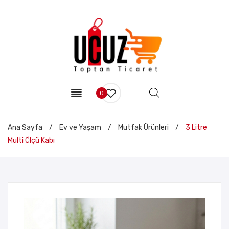
0
Ana Sayfa
/
Ev ve Yaşam
/
Mutfak Ürünleri
/
3 Litre
Multi Ölçü Kabı