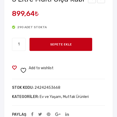
.4 lt
’lü
899,64
₺
Erz
Dik
ak
dör
290 ADET STOKTA
Sakl
tge
am
n
3
a
Mikr
SEPETE EKLE
Litre
Kab
oda
Multi
ı
lga
Ölçü
Sakl
Kabı
Add to wishlist
am
adet
a
Kab
STOK KODU:
24242453668
ı
KATEGORILER:
Ev ve Yaşam
,
Mutfak Ürünleri
Seti
PAYLAŞ