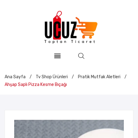
Ana Sayfa
/
Tv Shop Ürünleri
/
Pratik Mutfak Aletleri
/
Ahşap Saplı Pizza Kesme Bıçağı