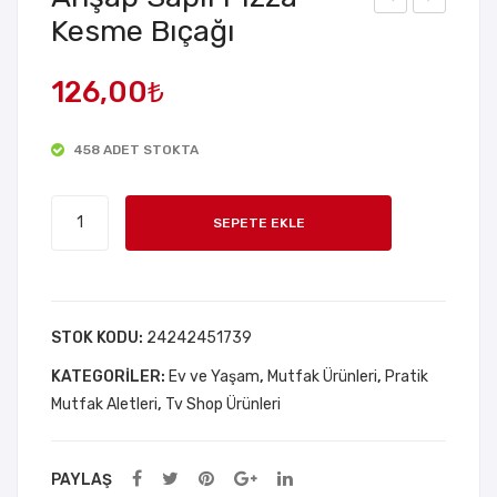
Kesme Bıçağı
hşa
hşa
p
p
126,00
₺
Det
Sun
aylı
uml
458 ADET STOKTA
600
uk
ml
Ahşap
Ca
SEPETE EKLE
Saplı
m
Pizza
Fre
Kesme
nch
Bıçağı
STOK KODU:
24242451739
Pre
adet
ss
KATEGORILER:
Ev ve Yaşam
,
Mutfak Ürünleri
,
Pratik
Mutfak Aletleri
,
Tv Shop Ürünleri
PAYLAŞ