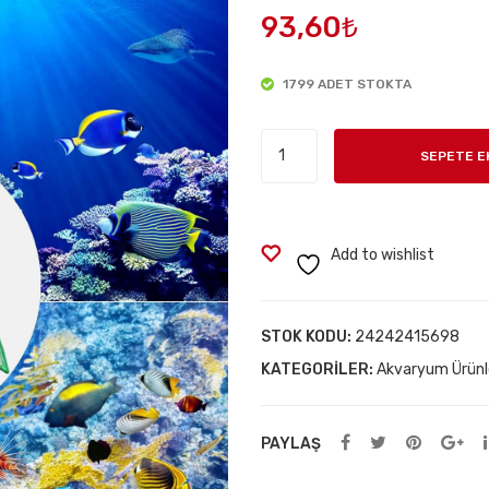
93,60
₺
1799 ADET STOKTA
Akvaryum
SEPETE E
Balık
Kepçesi
10
cm.
Add to wishlist
adet
STOK KODU:
24242415698
KATEGORILER:
Akvaryum Ürünl
PAYLAŞ