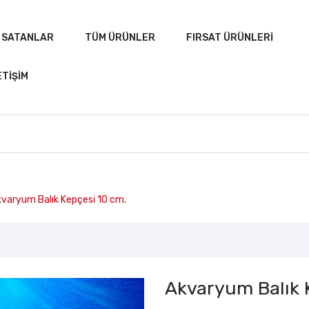
 SATANLAR
TÜM ÜRÜNLER
FIRSAT ÜRÜNLERI
ETIŞIM
A
ÇOK SATANLAR
TÜM ÜRÜNLER
FIRSAT ÜRÜN
varyum Balık Kepçesi 10 cm.
Akvaryum Balık 