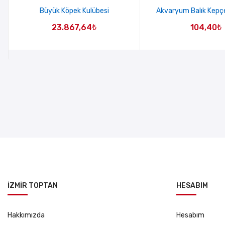
Büyük Köpek Kulübesi
Akvaryum Balık Kepçe
23.867,64
₺
104,40
₺
İZMİR TOPTAN
HESABIM
Hakkımızda
Hesabım