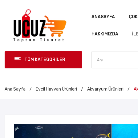
ANASAYFA
ÇOK
HAKKIMIZDA
İL
Products
search
TÜM KATEGORİLER
ANASAYF
Ana Sayfa
/
Evcil Hayvan Ürünleri
/
Akvaryum Ürünleri
/
Ak