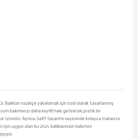
nca
ğı
 Balıkları nazikçe yakalamak için özel olarak tasarlanmış
um bakımınızı daha keyifli hale getirecek pratik bir
bir üründür. Ayrıca, hafif tasarımı sayesinde kolayca manevra
 için uygun olan bu ürün, balıklarınızın bakımını
kepçesi