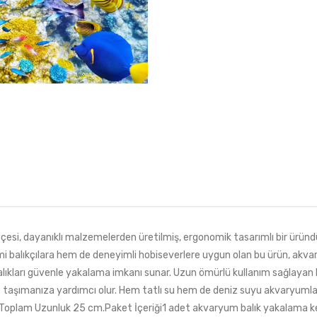
 dayanıklı malzemelerden üretilmiş, ergonomik tasarımlı bir üründür.
i balıkçılara hem de deneyimli hobiseverlere uygun olan bu ürün, akvary
alıkları güvenle yakalama imkanı sunar. Uzun ömürlü kullanım sağlayan 
de taşımanıza yardımcı olur. Hem tatlı su hem de deniz suyu akvaryumları
8 cm.Toplam Uzunluk 25 cm.Paket İçeriği1 adet akvaryum balık yakalama 