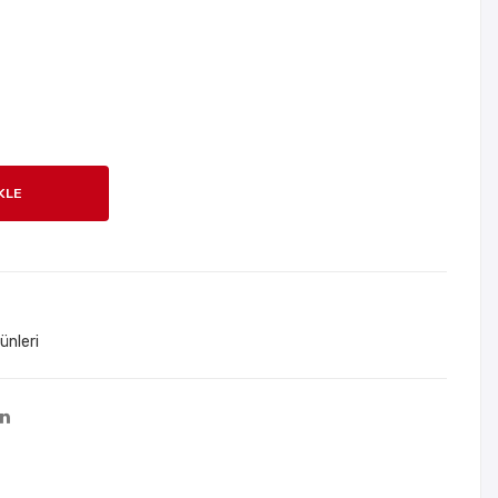
t
a
Ara
Göz
ba
lük
Kolt
Tut
uk
aca
Ark
ğı
KLE
ası
Klip
Askı
s
Opp
Poş
etli
ünleri