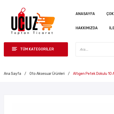
ANASAYFA
ÇOK
HAKKIMIZDA
İL
Products
search
TÜM KATEGORİLER
Ana Sayfa
/
Oto Aksesuar Ürünleri
/
Altıgen Petek Dokulu 10 A