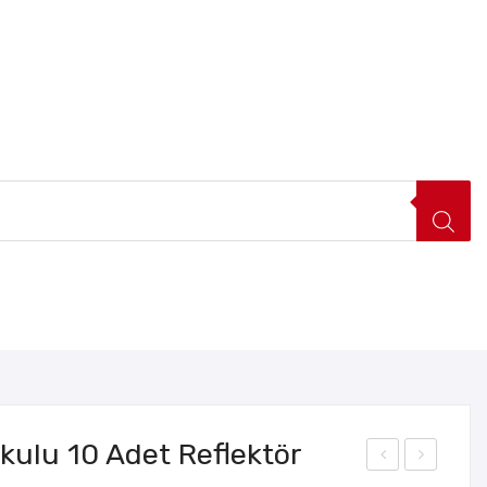
FIRSAT ÜRÜNLERI
HAKKIMIZDA
İLETIŞIM
kulu 10 Adet Reflektör
Ade
rab