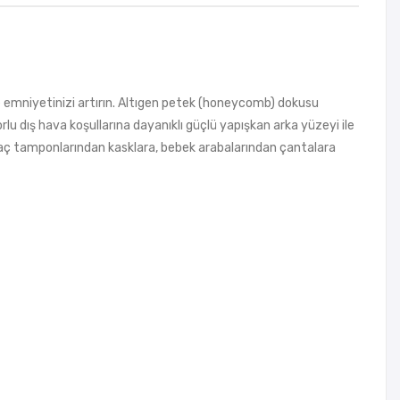
e emniyetinizi artırın. Altıgen petek (honeycomb) dokusu
u dış hava koşullarına dayanıklı güçlü yapışkan arka yüzeyi ile
raç tamponlarından kasklara, bebek arabalarından çantalara