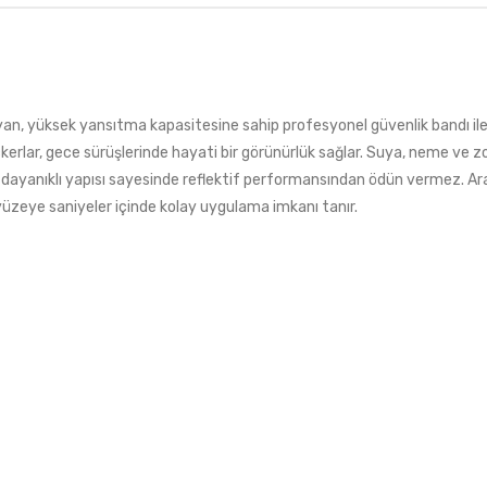
yan, yüksek yansıtma kapasitesine sahip profesyonel güvenlik bandı il
lar, gece sürüşlerinde hayati bir görünürlük sağlar. Suya, neme ve zorl
n dayanıklı yapısı sayesinde reflektif performansından ödün vermez. A
yüzeye saniyeler içinde kolay uygulama imkanı tanır.