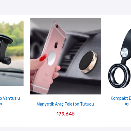
do Vantuzlu
Kompakt D
cu
içi
Manyetik Araç Telefon Tutucu
179,64
₺