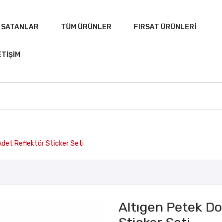
 SATANLAR
TÜM ÜRÜNLER
FIRSAT ÜRÜNLERI
ETIŞIM
det Reflektör Sticker Seti
ANASAYFA
ÇOK SATANLAR
TÜM ÜRÜNLER
Altıgen Petek Do