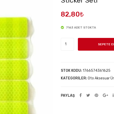
Sticker Seti
82,80
₺
7163 ADET STOKTA
Altıgen
SEPETE E
Petek
Dokulu
10
Adet
STOK KODU:
1766574361625
Reflektör
KATEGORILER:
Oto Aksesuar Ür
Sticker
Seti
adet
PAYLAŞ