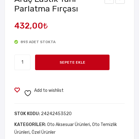
Parlatma Fırçası
um
agic
ansı
Era
432,00
₺
z
ser
Kov
Ara
893 ADET STOKTA
a
ç
Küll
Ca
Araç
ük
m
SEPETE EKLE
Lastik
Yağ
Yanı
Film
Parlatma
i
Fırçası
Add to wishlist
Te
adet
mizl
em
STOK KODU:
24242453520
e
KATEGORILER:
Oto Aksesuar Ürünleri
,
Oto Temizlik
Sün
Ürünleri
,
Özel Ürünler
geri