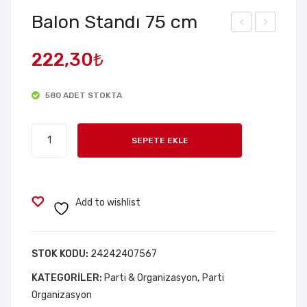
Balon Standı 75 cm
Rak
iyile
222,30
₺
amı
bilir
Mu
Kol
580 ADET STOKTA
m
Döv
Gol
me
Balon
d
si
SEPETE EKLE
Standı
Ren
3D
75
k
Bas
cm
kılı
adet
Add to wishlist
2
Ade
t –
STOK KODU:
24242407567
Mo
KATEGORILER:
Parti & Organizasyon
,
Parti
del
Organizasyon