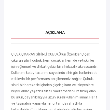
AÇIKLAMA
ÇİÇEK ÇIKARAN SİHİRLİ ÇUBUKÜrün ÖzellikleriÇiçek
çıkaran sihirli çubuk, hem çocuklar hem de yetişkinler
için eğlenceli ve dikkat çekici bir sihirbazlık aksesuarıdır.
Kullanımı kolay tasarımı sayesinde sihir gösterilerinizde
etkileyici bir performans sergilemenizi sağlar. Çubuk,
sihirli bir hareketle içinden çiçek çıkarır ve izleyenlere
keyifli anlar yaşatır.Kaliteli malzemeden üretilmiş olan
bu ürün, dayanıklılığıyla uzun süreli kullanım sunar. Hafif
ve taşınabilir yapısıyla her ortamda rahatlıkla
kullanılabilir. Çocukların hayal gücünü geliştirmesine