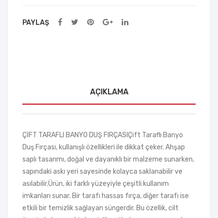
eşti
Kor
PAYLAŞ
rileb
uyu
ilir
cu
AÇIKLAMA
ÇİFT TARAFLI BANYO DUŞ FIRÇASIÇift Taraflı Banyo
Duş Fırçası, kullanışlı özellikleri ile dikkat çeker. Ahşap
saplı tasarımı, doğal ve dayanıklı bir malzeme sunarken,
sapındaki askı yeri sayesinde kolayca saklanabilir ve
asılabilir.Ürün, iki farklı yüzeyiyle çeşitli kullanım
imkanları sunar. Bir tarafı hassas fırça, diğer tarafı ise
etkili bir temizlik sağlayan süngerdir. Bu özellik, cilt