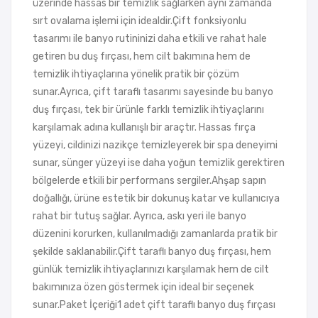
üzerinde hassas bir temizlik sağlarken aynı zamanda
sırt ovalama işlemi için idealdir.Çift fonksiyonlu
tasarımı ile banyo rutininizi daha etkili ve rahat hale
getiren bu duş fırçası, hem cilt bakımına hem de
temizlik ihtiyaçlarına yönelik pratik bir çözüm
sunar.Ayrıca, çift taraflı tasarımı sayesinde bu banyo
duş fırçası, tek bir ürünle farklı temizlik ihtiyaçlarını
karşılamak adına kullanışlı bir araçtır. Hassas fırça
yüzeyi, cildinizi nazikçe temizleyerek bir spa deneyimi
sunar, sünger yüzeyi ise daha yoğun temizlik gerektiren
bölgelerde etkili bir performans sergiler.Ahşap sapın
doğallığı, ürüne estetik bir dokunuş katar ve kullanıcıya
rahat bir tutuş sağlar. Ayrıca, askı yeri ile banyo
düzenini korurken, kullanılmadığı zamanlarda pratik bir
şekilde saklanabilir.Çift taraflı banyo duş fırçası, hem
günlük temizlik ihtiyaçlarınızı karşılamak hem de cilt
bakımınıza özen göstermek için ideal bir seçenek
sunar.Paket İçeriği1 adet çift taraflı banyo duş fırçası