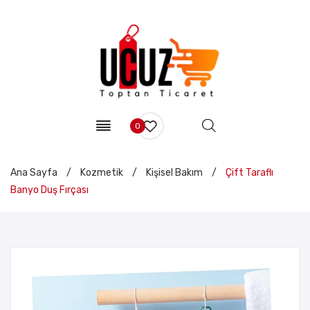
0
Ana Sayfa
/
Kozmetik
/
Kişisel Bakım
/
Çift Taraflı
Banyo Duş Fırçası