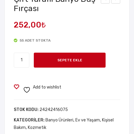
Fırçası
oş
ocu
İsim
k
252,00
₺
li
Em
Ana
niye
55 ADET STOKTA
hta
t
rlık
Kilid
Çift
–
i
SEPETE EKLE
Taraflı
Pla
Priz
Banyo
stik
Kap
Duş
–
ağı
Fırçası
Add to wishlist
Karı
–
adet
şık
6’lı
Ren
Pak
STOK KODU:
24242416075
k –
et –
KATEGORILER:
Banyo Ürünleri
,
Ev ve Yaşam
,
Kişisel
Kişi
Elek
Bakım
,
Kozmetik
sell
trik