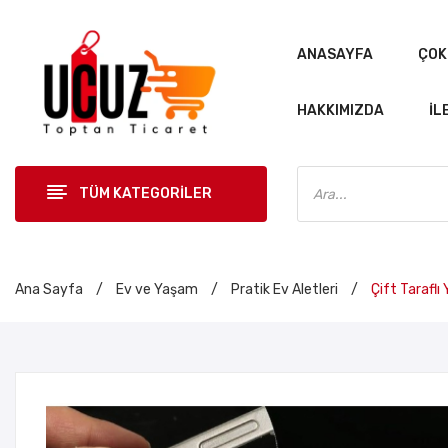
ANASAYFA
ÇOK
HAKKIMIZDA
İL
Products
search
TÜM KATEGORİLER
Ana Sayfa
/
Ev ve Yaşam
/
Pratik Ev Aletleri
/
Çift Taraflı