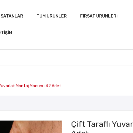
 SATANLAR
TÜM ÜRÜNLER
FIRSAT ÜRÜNLERI
ETIŞIM
 Yuvarlak Montaj Macunu 42 Adet
ANASAYFA
ÇOK SATANLAR
TÜM ÜRÜNLER
Çift Taraflı Yuv