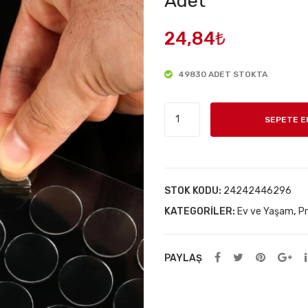
Adet
24,84
₺
49830 ADET STOKTA
Çift
SEPETE E
Taraflı
Yuvarlak
Montaj
Macunu
STOK KODU:
24242446296
42
KATEGORILER:
Ev ve Yaşam
,
Pr
Adet
adet
PAYLAŞ