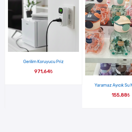
Gerilim Koruyucu Priz
971,64
₺
Yaramaz Ayıcık Su 
155,88
₺