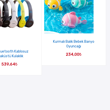
Kurmalı Balık Bebek Banyo
Oyuncağı
luetooth Kablosuz
234,00
₺
laküstü Kulaklık
539,64
₺