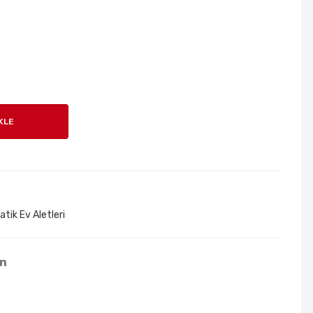
Tar
jan
aflı
Haz
Nan
neli
o
Bul
Ban
aşık
t 2
Yıka
KLE
Met
ma
re
Fırç
ası
atik Ev Aletleri