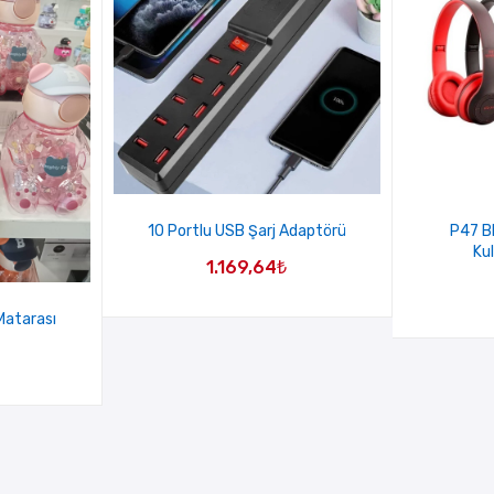
10 Portlu USB Şarj Adaptörü
P47 B
Ku
1.169,64
₺
Matarası