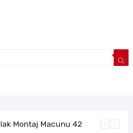
FIRSAT ÜRÜNLERI
HAKKIMIZDA
İLETIŞIM
arlak Montaj Macunu 42
ift
eter