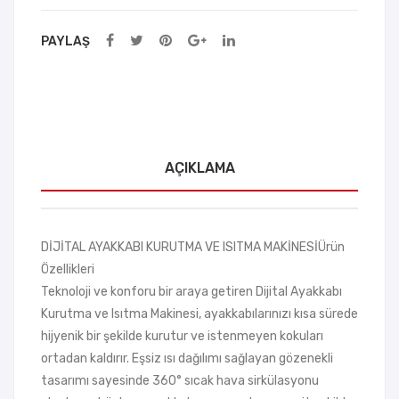
Karı
PAYLAŞ
şık
Mo
del
AÇIKLAMA
DİJİTAL AYAKKABI KURUTMA VE ISITMA MAKİNESİÜrün
Özellikleri
Teknoloji ve konforu bir araya getiren Dijital Ayakkabı
Kurutma ve Isıtma Makinesi, ayakkabılarınızı kısa sürede
hijyenik bir şekilde kurutur ve istenmeyen kokuları
ortadan kaldırır. Eşsiz ısı dağılımı sağlayan gözenekli
tasarımı sayesinde 360° sıcak hava sirkülasyonu