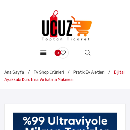
0
Ana Sayfa
/
Tv Shop Ürünleri
/
Pratik Ev Aletleri
/
Dijital
Ayakkabı Kurutma Ve Isıtma Makinesi