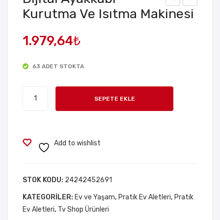
Kurutma Ve Isıtma Makinesi
ese
uva
nli
ra
1.979,64
₺
Küç
Mo
ük
nte
63 ADET STOKTA
Boy
Mo
Met
p
Dijital
al
Pas
SEPETE EKLE
Ayakkabı
Ku
pas
Kurutma
mb
Tut
Ve
ara
ucu
Isıtma
Add to wishlist
–
4
Makinesi
Silin
Ade
adet
dir
t
STOK KODU:
24242452691
Tas
KATEGORILER:
Ev ve Yaşam
,
Pratik Ev Aletleri
,
Pratik
arı
Ev Aletleri
,
Tv Shop Ürünleri
m –