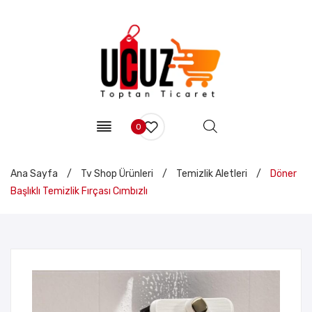
0
Ana Sayfa
/
Tv Shop Ürünleri
/
Temizlik Aletleri
/
Döner
Başlıklı Temizlik Fırçası Cımbızlı