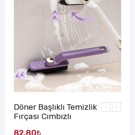
Döner Başlıklı Temizlik
Fırçası Cımbızlı
IKD
emi
ÖR
zlik
82,80
₺
TG
Toz