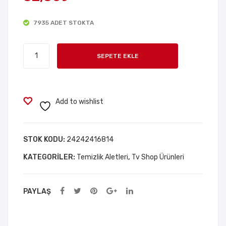
EN
Alm
7935 ADET STOKTA
SÜ
a
PE
Eldi
Döner
R
veni
SEPETE EKLE
Başlıklı
EMI
10
Temizlik
CI
Ade
Fırçası
BA
t
Cımbızlı
Add to wishlist
NY
adet
O
PAS
STOK KODU:
24242416814
PAS
KATEGORILER:
Temizlik Aletleri
,
Tv Shop Ürünleri
I
PAYLAŞ