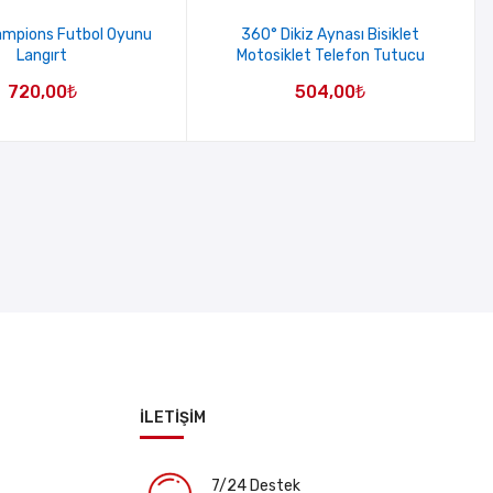
ampions Futbol Oyunu
360° Dikiz Aynası Bisiklet
Langırt
Motosiklet Telefon Tutucu
720,00
₺
504,00
₺
İLETİŞİM
7/24 Destek