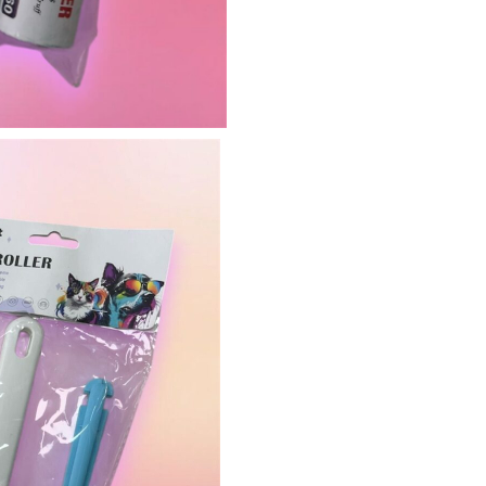
Toplama
Aparatı
adet