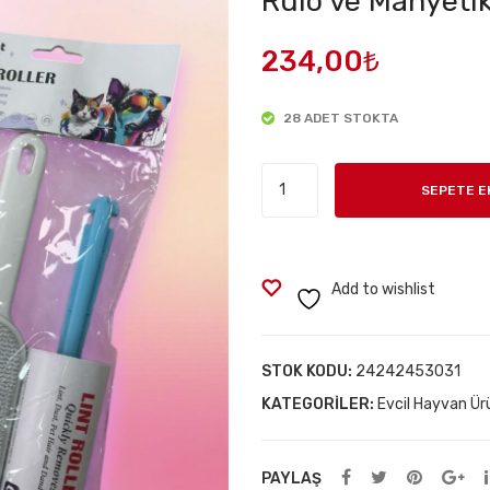
Rulo ve Manyeti
234,00
₺
28 ADET STOKTA
Evcil
SEPETE E
Hayvan
Tüy
Toplama
Seti
Add to wishlist
-
60
Yaprak
STOK KODU:
24242453031
Rulo
KATEGORILER:
Evcil Hayvan Ürü
ve
Manyetik
PAYLAŞ
Tüy