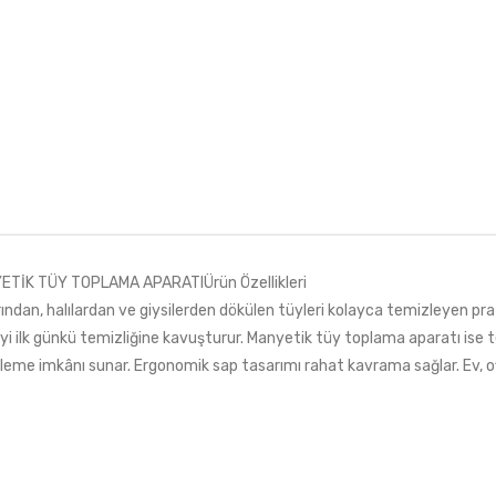
TİK TÜY TOPLAMA APARATIÜrün Özellikleri
dan, halılardan ve giysilerden dökülen tüyleri kolayca temizleyen prat
zeyi ilk günkü temizliğine kavuşturur. Manyetik tüy toplama aparatı ise t
me imkânı sunar. Ergonomik sap tasarımı rahat kavrama sağlar. Ev, ofis