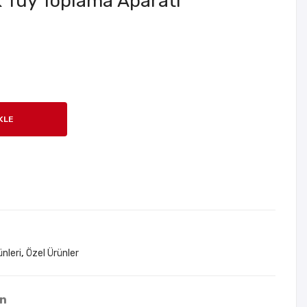
k Tüy Toplama Aparatı
Hay
Hay
van
van
Sesl
Su
i
Pın
Köp
arı
ek
–
KLE
Şekl
Pas
ind
lan
e
ma
Pla
z
stik
Çeli
Oyu
k –
nca
2.2
nleri
,
Özel Ürünler
k
Litr
e
Kap