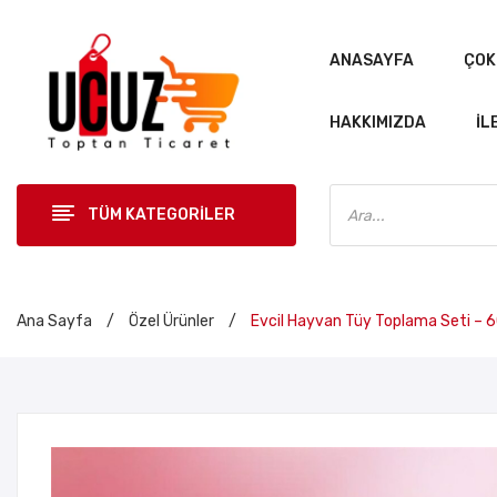
ANASAYFA
ÇOK
HAKKIMIZDA
İL
Products
search
TÜM KATEGORİLER
ANASAYF
Ana Sayfa
/
Özel Ürünler
/
Evcil Hayvan Tüy Toplama Seti – 6