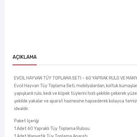
AÇIKLAMA
EVCİL HAYVAN TÜY TOPLAMA SETİ – 60 YAPRAK RULO VE MANYE
Evcil Hayvan Tüy Toplama Seti, mobilyalardan, koltuk kumaşların
yapışkanlı rulo, kedi ve köpek tüylerini hızlı şekilde çekerek yü
şekilde yakalar ve aparat haznesine hapsederek kolayca temizle
idealdir.
Paket İçeriği
1 Adet 60 Yapraklı Tüy Toplama Rulosu
1 Adet Manyetik Tüy Toplama Aparatı