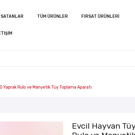
 SATANLAR
TÜM ÜRÜNLER
FIRSAT ÜRÜNLERI
ETIŞIM
A
ÇOK SATANLAR
TÜM ÜRÜNLER
FIRSAT ÜRÜN
0 Yaprak Rulo ve Manyetik Tüy Toplama Aparatı
Evcil Hayvan Tüy