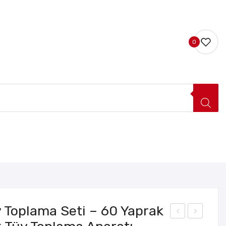
0
LERI
HAKKIMIZDA
İLETIŞIM
 Toplama Seti – 60 Yaprak
vcil
vcil