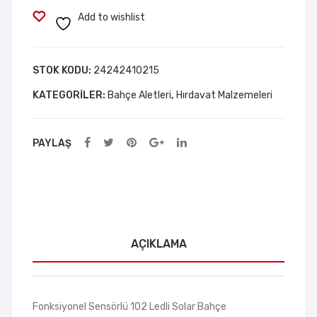
mb
Solar
Add to wishlist
ası
Bahçe
–
Lambası
20
adet
STOK KODU:
24242410215
LE
KATEGORILER:
Bahçe Aletleri
,
Hırdavat Malzemeleri
D
Ayd
PAYLAŞ
ınla
tma
lı –
Duv
ar
Tipi
AÇIKLAMA
Fonksiyonel Sensörlü 102 Ledli Solar Bahçe