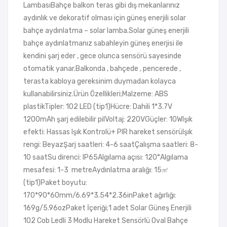
LambasıBahçe balkon teras gibi dış mekanlarınız
aydınlık ve dekoratif olması için güneş enerjili solar
bahçe aydınlatma – solar lamba.Solar güneş enerjili
bahçe aydınlatmanız sabahleyin güneş enerjisi ile
kendini şarj eder , gece olunca sensörü sayesinde
otomatik yanar.Balkonda , bahçede , pencerede ,
terasta kabloya gereksinim duymadan kolayca
kullanabilirsiniz.Ürün Özellikleri;Malzeme: ABS
plastikTipler: 102 LED (tip1)Hücre: Dahili 1*3.7V
1200mAh şarj edilebilir pilVoltaj: 220VGüçler: 10WIşık
efekti: Hassas Işık Kontrolü+ PIR hareket sensörüIşık
rengi: BeyazŞarj saatleri: 4-6 saatÇalışma saatleri: 8-
10 saatSu direnci: IP65Algılama açısı: 120°Algılama
mesafesi: 1-3 metreAydınlatma aralığı: 15㎡
(tip1)Paket boyutu:
170*90*60mm/6.69*3.54*2.36inPaket ağırlığı:
169g/5.96ozPaket İçeriği;1 adet Solar Güneş Enerjili
102 Cob Ledli 3 Modlu Hareket Sensörlü Oval Bahçe