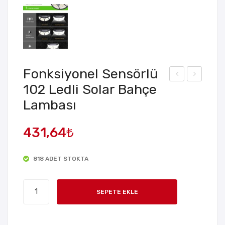
Fonksiyonel Sensörlü
102 Ledli Solar Bahçe
ide
üne
Lambası
Dik
ş
me
Ene
431,64
₺
Apa
rjili
ratı
Sol
ar
818 ADET STOKTA
Dış
Fonksiyonel
Mek
SEPETE EKLE
Sensörlü
an
102
La
Ledli