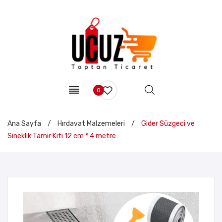
0
Ana Sayfa
/
Hırdavat Malzemeleri
/
Gider Süzgeci ve
Sineklik Tamir Kiti 12 cm * 4 metre