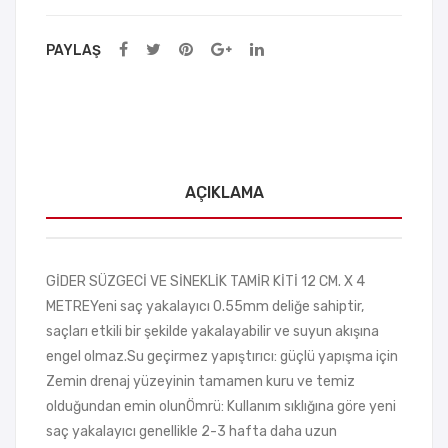
metre
adet
PAYLAŞ
AÇIKLAMA
GİDER SÜZGECİ VE SİNEKLİK TAMİR KİTİ 12 CM. X 4
METREYeni saç yakalayıcı 0.55mm deliğe sahiptir,
saçları etkili bir şekilde yakalayabilir ve suyun akışına
engel olmaz.Su geçirmez yapıştırıcı: güçlü yapışma için
Zemin drenaj yüzeyinin tamamen kuru ve temiz
olduğundan emin olunÖmrü: Kullanım sıklığına göre yeni
saç yakalayıcı genellikle 2-3 hafta daha uzun