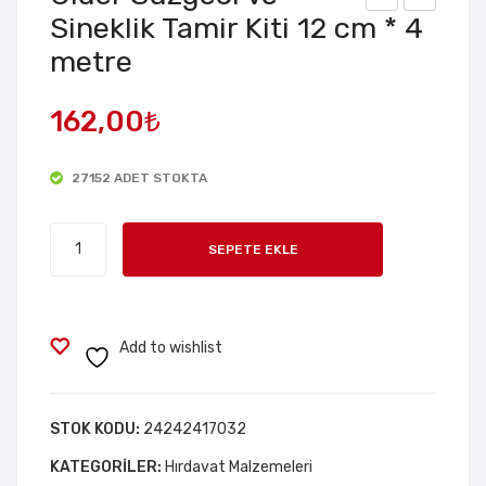
Sineklik Tamir Kiti 12 cm * 4
rof
abl
metre
esy
o
one
Kor
162,00
₺
l
uyu
Met
cu
al
Mak
27152 ADET STOKTA
Spa
aro
Gider
tula
n
SEPETE EKLE
Süzgeci
–
Seti
ve
40
164
Sineklik
mm
Par
Tamir
Add to wishlist
–
ça
Kiti
Fib
12
er
cm
STOK KODU:
24242417032
Sap
*
KATEGORILER:
Hırdavat Malzemeleri
lı
4