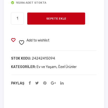
10286 ADET STOKTA
100
Top
Par
lam
Halı
ça
a
SEPETE EKLE
Kilim
Eldi
Kaydırmaz
veni
Cırt
10
Add to wishlist
Set
adet
STOK KODU:
24242415094
KATEGORILER:
Ev ve Yaşam
,
Özel Ürünler
PAYLAŞ