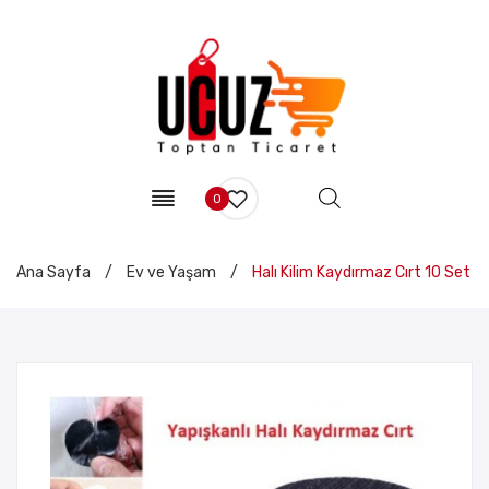
0
Ana Sayfa
/
Ev ve Yaşam
/
Halı Kilim Kaydırmaz Cırt 10 Set