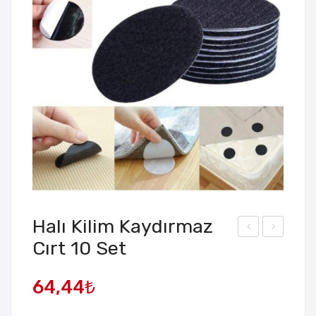
Halı Kilim Kaydırmaz
Cırt 10 Set
osf
edi
orlu
Köp
64,44
₺
Çub
ek
uk
Tüy