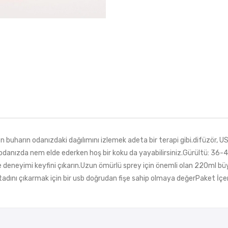
arın odanızdaki dağılımını izlemek adeta bir terapi gibi.difüzör, USB,
danızda nem elde ederken hoş bir koku da yayabilirsiniz.Gürültü: 36
 deneyimi keyfini çıkarın.Uzun ömürlü sprey için önemli olan 220ml 
tadını çıkarmak için bir usb doğrudan fişe sahip olmaya değerPaket İçer