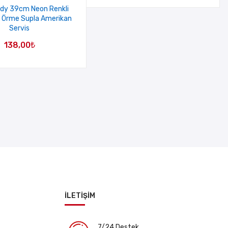
dy 39cm Neon Renkli
üt Örme Supla Amerikan
Servis
138,00
₺
İLETİŞİM
7/24 Destek