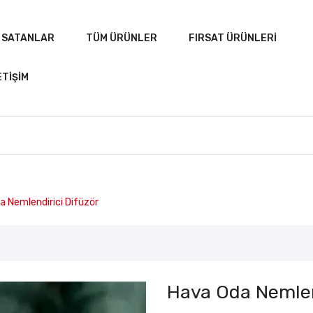
 SATANLAR
TÜM ÜRÜNLER
FIRSAT ÜRÜNLERI
ETIŞIM
A
ÇOK SATANLAR
TÜM ÜRÜNLER
FIRSAT ÜRÜN
 Nemlendirici Difüzör
Hava Oda Nemlen