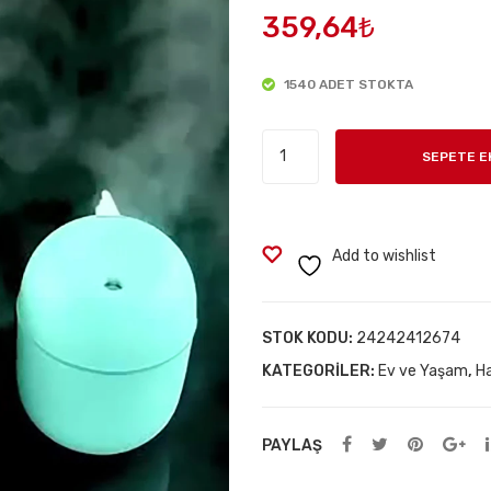
359,64
₺
1540 ADET STOKTA
Hava
SEPETE E
Oda
Nemlendirici
Difüzör
adet
Add to wishlist
STOK KODU:
24242412674
KATEGORILER:
Ev ve Yaşam
,
Ha
PAYLAŞ