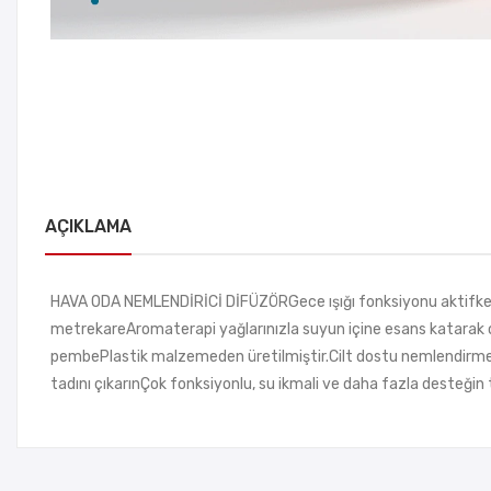
AÇIKLAMA
HAVA ODA NEMLENDİRİCİ DİFÜZÖRGece ışığı fonksiyonu aktifken buh
metrekareAromaterapi yağlarınızla suyun içine esans katarak o
pembePlastik malzemeden üretilmiştir.Cilt dostu nemlendirme
tadını çıkarınÇok fonksiyonlu, su ikmali ve daha fazla desteğin 