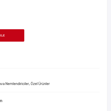
Keç
atif
eli
Çoc
Şeff
uk
af
Pis
Silik
uarı
KLE
on
Lazı
San
mlık
daly
Kız
e
Aya
k
Kor
va Nemlendiriciler
,
Özel Ürünler
uyu
cu
Seti