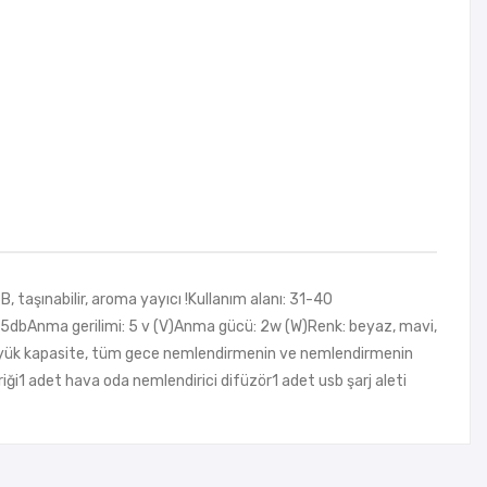
 taşınabilir, aroma yayıcı !Kullanım alanı: 31-40
-45dbAnma gerilimi: 5 v (V)Anma gücü: 2w (W)Renk: beyaz, mavi,
büyük kapasite, tüm gece nemlendirmenin ve nemlendirmenin
iği1 adet hava oda nemlendirici difüzör1 adet usb şarj aleti