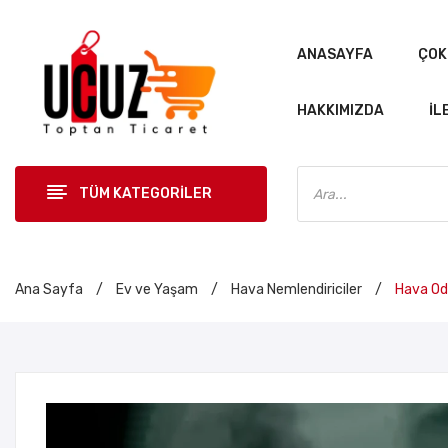
ANASAYFA
ÇOK
HAKKIMIZDA
İL
Products
search
TÜM KATEGORİLER
ANASAYF
Ana Sayfa
/
Ev ve Yaşam
/
Hava Nemlendiriciler
/
Hava Oda