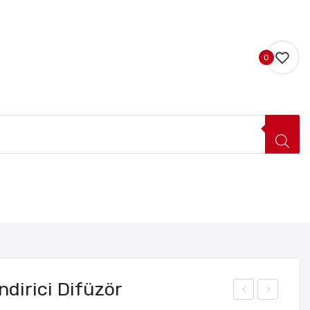
0
LERI
HAKKIMIZDA
İLETIŞIM
dirici Difüzör
’lü
ort