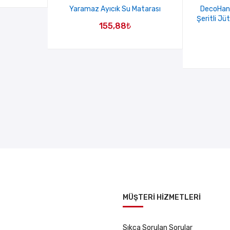
Yaramaz Ayıcık Su Matarası
DecoHan
Şeritli J
155,88
₺
MÜŞTERİ HİZMETLERİ
Sıkça Sorulan Sorular