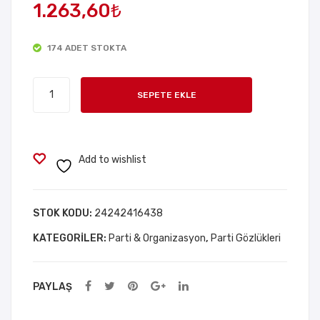
1.263,60
₺
Cev
Şak
izi
a
Tas
Göz
174 ADET STOKTA
arı
lüğü
Hologramlı
mlı
SEPETE EKLE
Balo
Yaz
Venedik
a
Parti
Mer
Maskesi
Add to wishlist
hab
6
a
Adet
Par
adet
STOK KODU:
24242416438
ti
KATEGORILER:
Parti & Organizasyon
,
Parti Gözlükleri
Göz
lüğü
PAYLAŞ