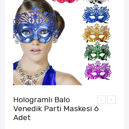
Hologramlı Balo
Venedik Parti Maskesi 6
indi
nek
Adet
sta
Öğr
n
enci