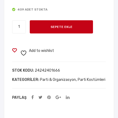
Sihi
Düz
409 ADET STOKTA
rba
elt
z
me
Karlar
Föt
Alet
SEPETE EKLE
Ülkesi
r
i
Kapli
Şap
Elsa
ka
Asası
Add to wishlist
12
adet
cm
STOK KODU:
24242401666
KATEGORILER:
Parti & Organizasyon
,
Parti Kostümleri
PAYLAŞ