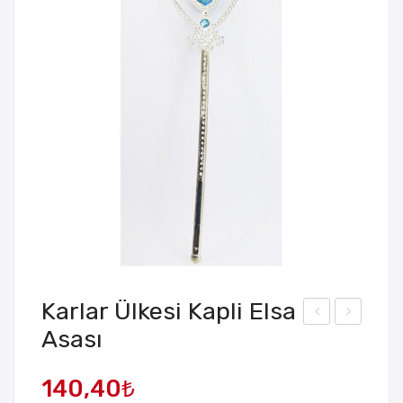
Karlar Ülkesi Kapli Elsa
Asası
iyah
atık
Keç
Tırn
140,40
₺
e
ak