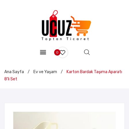
0
Ana Sayfa
/
Ev ve Yaşam
/
Karton Bardak Taşıma Aparatı
8’li Set