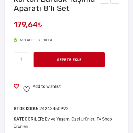
Aparatı 8’li Set
apı
em
Çar
er
179,64
₺
pm
Tok
a
ası
168 ADET STOKTA
Önl
Tas
eyic
arı
Karton
i
mlı
SEPETE EKLE
Bardak
Sto
Aça
Taşıma
per
cak
Aparatı
4 lü
8'li
Add to wishlist
Set
Set
adet
STOK KODU:
24242450992
KATEGORILER:
Ev ve Yaşam
,
Özel Ürünler
,
Tv Shop
Ürünleri