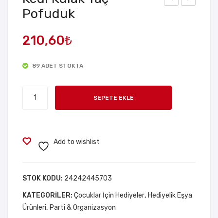
Pofuduk
arla
end
r
ind
210,60
₺
Ülk
en
esi
Yapı
89 ADET STOKTA
Tac
şka
ve
nlı
Kedi
Asa
Kır
SEPETE EKLE
Kulak
Seti
mızı
Taç
Met
Pofuduk
aliz
adet
Add to wishlist
e
Püs
küll
STOK KODU:
24242445703
ü
KATEGORILER:
Çocuklar İçin Hediyeler
,
Hediyelik Eşya
Mas
Ürünleri
,
Parti & Organizasyon
a