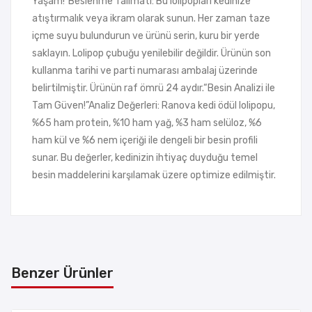
Yaşam!”Beslenme Talimatı: Bu lolipopları kedinize
atıştırmalık veya ikram olarak sunun. Her zaman taze
içme suyu bulundurun ve ürünü serin, kuru bir yerde
saklayın. Lolipop çubuğu yenilebilir değildir. Ürünün son
kullanma tarihi ve parti numarası ambalaj üzerinde
belirtilmiştir. Ürünün raf ömrü 24 aydır.“Besin Analizi ile
Tam Güven!”Analiz Değerleri: Ranova kedi ödül lolipopu,
%65 ham protein, %10 ham yağ, %3 ham selüloz, %6
ham kül ve %6 nem içeriği ile dengeli bir besin profili
sunar. Bu değerler, kedinizin ihtiyaç duyduğu temel
besin maddelerini karşılamak üzere optimize edilmiştir.
Benzer Ürünler