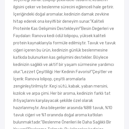
ilgisini çeker ve beslenme sürecini eğlenceli hale getirir.
İçeriğindeki doğal aromalar, kedinizin damak zevkine
hitap ederek ona keyifli bir deneyim sunar.“Kaliteli
Proteinle Kas Gelişimini Destekleyin!”Besin Değerleri ve
Faydaları: Ranova kedi ödül lolipopu, yüksek kaliteli
protein kaynaklarıyla formüle edilmiştir. Tavuk ve tavuk
ciğeri içeren bu ürün, kedinizin günlük beslenmesine
katkıda bulunurken kas gelişimini destekler. Böylece
kedinizin sağlıklı ve aktif bir yaşam sürmesine yardımcı
olur.“Lezzet Çeşitliliği: Her Kedinin Favorisi!”Çeşitler ve
İçerik: Ranova lolipop, çeşitli aromalarla
zenginleştirilmiştir: Keçi sütü, kabak, yaban mersini,
kızılcık ve arpa çimi. Her bir aroma, kedinizin farklı tat
ihtiyaçlarını karşılayacak şekilde özel olarak
hazırlanmıştır. Ana bileşenler arasında %88 tavuk, %10
tavuk ciğeri ve %1 oranında doğal aroma katkıları
bulunmaktadır.“Beslenme Önerileri ile Daha Sağlıklı Bir