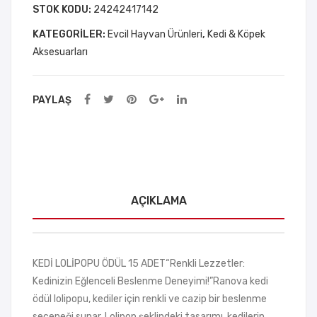
Oyu
STOK KODU:
24242417142
nca
KATEGORILER:
Evcil Hayvan Ürünleri
,
Kedi & Köpek
ğı
Aksesuarları
PAYLAŞ
AÇIKLAMA
KEDİ LOLİPOPU ÖDÜL 15 ADET“Renkli Lezzetler:
Kedinizin Eğlenceli Beslenme Deneyimi!”Ranova kedi
ödül lolipopu, kediler için renkli ve cazip bir beslenme
seçeneği sunar. Lolipop şeklindeki tasarımı, kedilerin