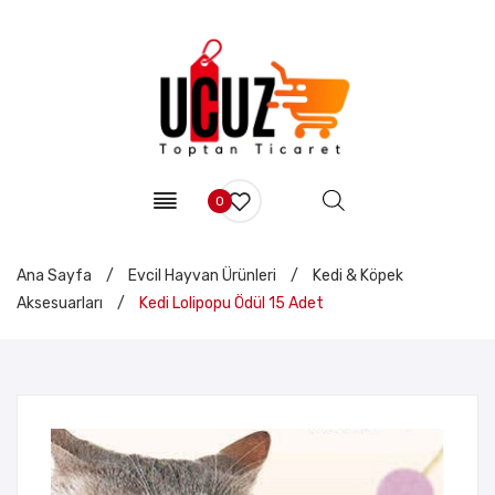
0
Ana Sayfa
/
Evcil Hayvan Ürünleri
/
Kedi & Köpek
Aksesuarları
/
Kedi Lolipopu Ödül 15 Adet