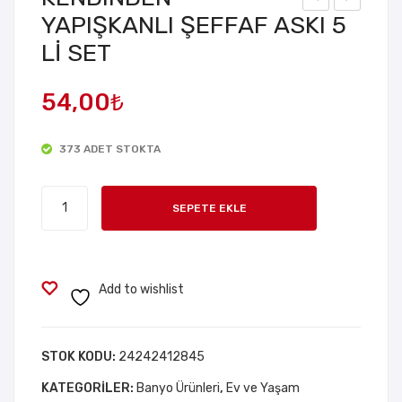
YAPIŞKANLI ŞEFFAF ASKI 5
asır
ini
Lİ SET
Tuv
Saç
alet
Yıka
54,00
₺
Fırç
ma
ası
Fırç
ası
373 ADET STOKTA
KENDINDEN
SEPETE EKLE
YAPIŞKANLI
ŞEFFAF
ASKI
5
Add to wishlist
Lİ
SET
adet
STOK KODU:
24242412845
KATEGORILER:
Banyo Ürünleri
,
Ev ve Yaşam