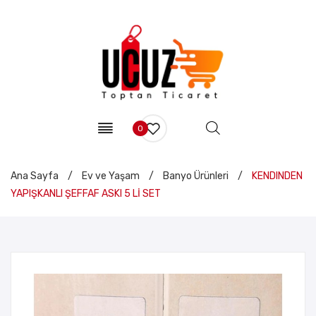
0
Ana Sayfa
/
Ev ve Yaşam
/
Banyo Ürünleri
/
KENDINDEN
YAPIŞKANLI ŞEFFAF ASKI 5 Lİ SET