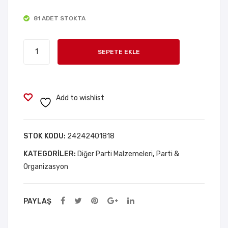
ti
enc
81 ADET STOKTA
Kutl
e
am
Bar
Küçük
a
dak
SEPETE EKLE
Melek
Tacı
Seti
Kanadı
12
Beyaz
Ade
adet
Add to wishlist
t
STOK KODU:
24242401818
KATEGORILER:
Diğer Parti Malzemeleri
,
Parti &
Organizasyon
PAYLAŞ