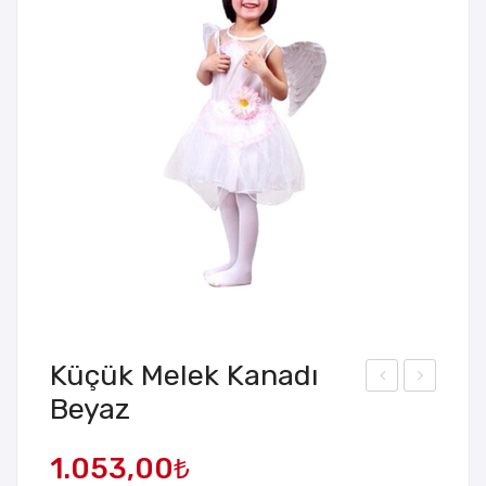
Küçük Melek Kanadı
Beyaz
raliç
ED
e
Işıklı
1.053,00
₺
Par
Eğl