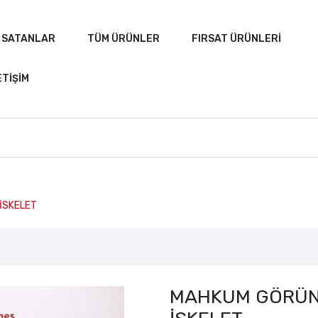
 SATANLAR
TÜM ÜRÜNLER
FIRSAT ÜRÜNLERI
ETIŞIM
A
ÇOK SATANLAR
TÜM ÜRÜNLER
FIRSAT ÜRÜN
İSKELET
MAHKUM GÖRÜN