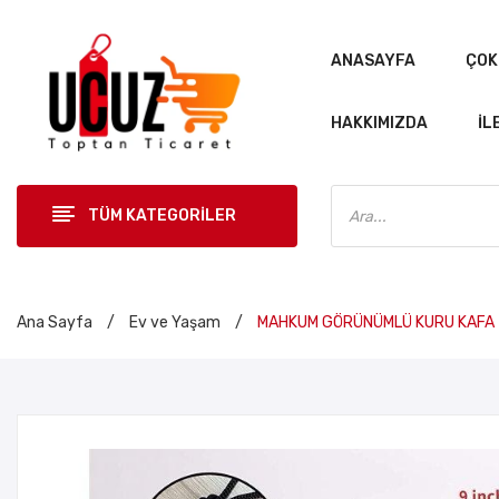
ANASAYFA
ÇOK
HAKKIMIZDA
İL
Products
search
TÜM KATEGORİLER
ANASAYF
Ana Sayfa
/
Ev ve Yaşam
/
MAHKUM GÖRÜNÜMLÜ KURU KAFA 