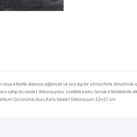
ya etkinlik alanınızı eğlenceli ve sıra dışı bir atmosferle donatmak 
ylara sahip bu iskelet dekorasyonu, özellikle korku temalı etkinliklerde 
lü Mahkum Görünümlü Kuru Kafa İskelet Dekorasyon 22×27 cm