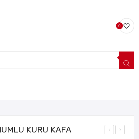
0
LERI
HAKKIMIZDA
İLETIŞIM
ÜMLÜ KURU KAFA
uva
Met