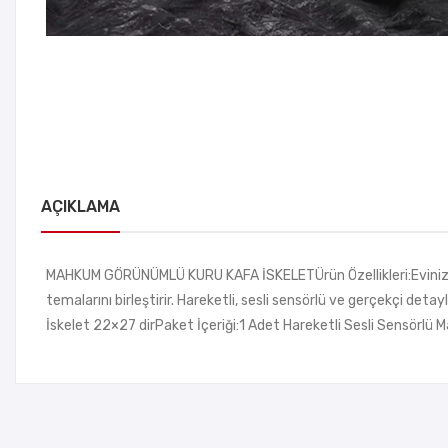
AÇIKLAMA
MAHKUM GÖRÜNÜMLÜ KURU KAFA İSKELETÜrün Özellikleri:Evinizi ve
temalarını birleştirir. Hareketli, sesli sensörlü ve gerçekçi deta
İskelet 22×27 dirPaket İçeriği:1 Adet Hareketli Sesli Sensör