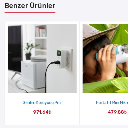
Benzer Ürünler
Gerilim Koruyucu Priz
Portatif Mini Mik
971,64
₺
479,88
₺