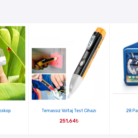
roskop
Temassız Voltaj Test Cihazı
28 Pa
251,64
₺