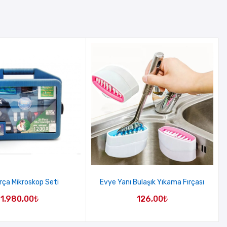
rça Mikroskop Seti
Evye Yanı Bulaşık Yıkama Fırçası
1.980,00
₺
126,00
₺