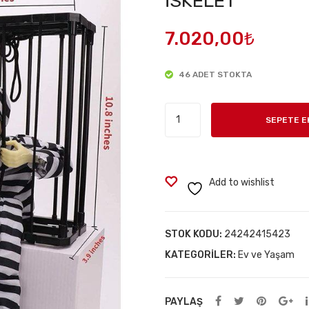
İSKELET
7.020,00
₺
46 ADET STOKTA
MAHKUM
SEPETE E
GÖRÜNÜMLÜ
KURU
KAFA
İSKELET
Add to wishlist
adet
STOK KODU:
24242415423
KATEGORILER:
Ev ve Yaşam
PAYLAŞ