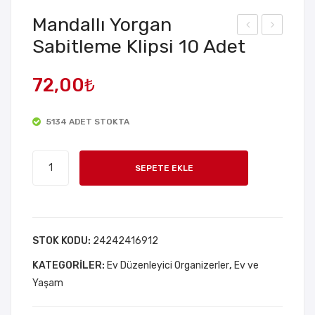
Mandallı Yorgan
Sabitleme Klipsi 10 Adet
ava
asa
bo
San
72,00
₺
Sız
daly
dır
e
5134 ADET STOKTA
ma
Aya
z
k
Mandallı
Mat
Kor
SEPETE EKLE
Yorgan
uyu
Sabitleme
cu
Klipsi
12
10
STOK KODU:
24242416912
Ade
Adet
t
KATEGORILER:
adet
Ev Düzenleyici Organizerler
,
Ev ve
Yaşam