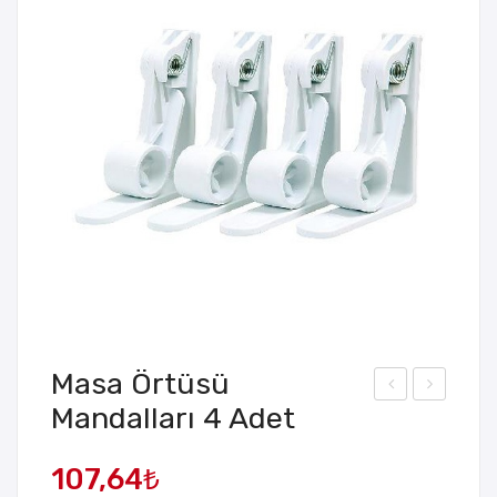
Masa Örtüsü
Mandalları 4 Adet
apış
5×1
kanl
70
107,64
₺
ı
cm