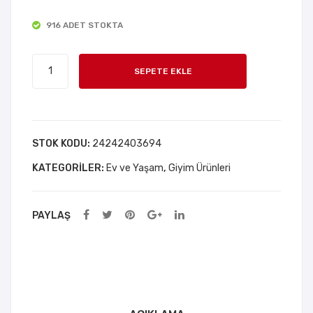
Raf
Pila
916 ADET STOKTA
Tut
tes
ucu
Yog
Masa
Seti
a
SEPETE EKLE
Örtüsü
4
Mat
Mandalları
Ade
ı
4
t
Adet
STOK KODU:
24242403694
adet
KATEGORILER:
Ev ve Yaşam
,
Giyim Ürünleri
PAYLAŞ