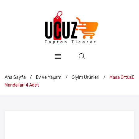
Ana Sayfa
/
Ev ve Yaşam
/
Giyim Ürünleri
/
Masa Örtüsü
Mandalları 4 Adet