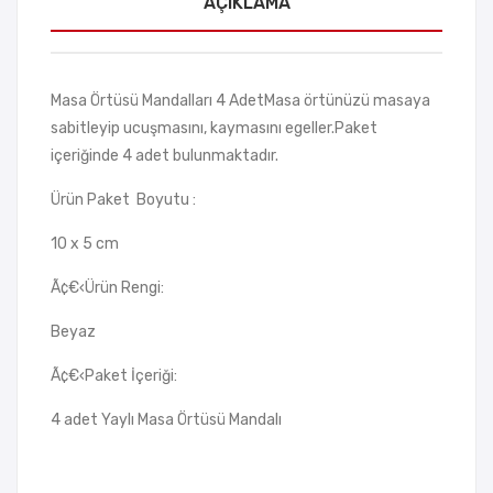
AÇIKLAMA
Masa Örtüsü Mandalları 4 AdetMasa örtünüzü masaya
sabitleyip ucuşmasını, kaymasını egeller.Paket
içeriğinde 4 adet bulunmaktadır.
Ürün Paket Boyutu :
10 x 5 cm
Ã¢€‹Ürün Rengi:
Beyaz
Ã¢€‹Paket İçeriği:
4 adet Yaylı Masa Örtüsü Mandalı