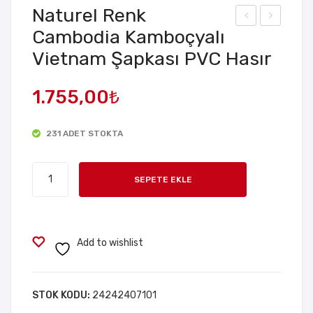
Naturel Renk
Cambodia Kamboçyalı
ed
abl
Vietnam Şapkası PVC Hasır
Işıklı
osu
Ren
z
1.755,00
₺
kli
Kar
Pan
aok
jur
e
231 ADET STOKTA
Göz
Mikr
Naturel
lük
ofo
SEPETE EKLE
Renk
12
nu
Cambodia
Ade
Kamboçyalı
t
Vietnam
Add to wishlist
Şapkası
PVC
Hasır
STOK KODU:
24242407101
adet