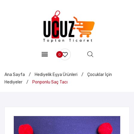
0
Ana Sayfa
/
Hediyelik Eşya Ürünleri
/
Çocuklar İçin
Hediyeler
/
Ponponlu Saç Tacı