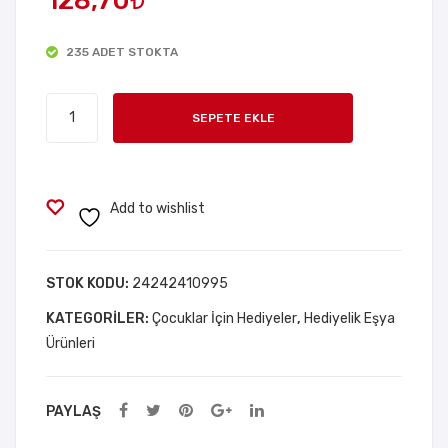
128,70
₺
Şekl
i
ind
Silik
235 ADET STOKTA
e
on
Ku
Aya
Ponponlu
mb
kka
SEPETE EKLE
Saç
ara
bı
Tacı
Bağ
adet
cıkl
Add to wishlist
arı
STOK KODU:
24242410995
KATEGORILER:
Çocuklar İçin Hediyeler
,
Hediyelik Eşya
Ürünleri
PAYLAŞ