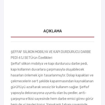
adet
AÇIKLAMA
ŞEFFAF SİLİKON MOBİLYA VE KAPI DURDURUCU DARBE
PEDİ 6’LI SETÜrün Özellikleri
Şeffaf silikon mobilya ve kapı durdurucu darbe pedi,
kapı kollarının duvarlara çarpmasıyla oluşabilecek
hasarları önlemek için tasarlanmıştır. Dolap kapakları ve
çekmecelerin sert şekilde kapanmasından kaynaklanan
gürültüyü azaltarak sessiz bir kullanım sağlar. Şeffaf
yapısıyla dekorasyona uyumlu olan bu pedler, anti-
çarpışma etkisi sayesinde hem darbe emici görev görür
hem de yüzeyleri korur. Yapışkanlı tabanı sayesinde