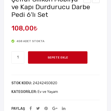
ve Kapı Durdurucu Darbe
em
iliko
Pedi 6’lı Set
be
n
Mel
Aya
108,00
₺
ek
k
Kan
Tab
adı
anlı
458 ADET STOKTA
Kos
ğı
Şeffaf
tüm
SEPETE EKLE
Silikon
ü
Mobilya
Küç
ve
ük
Kapı
STOK KODU:
24242450820
Durdurucu
KATEGORILER:
Darbe
Ev ve Yaşam
Pedi
6'lı
PAYLAŞ
Set