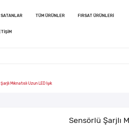
 SATANLAR
TÜM ÜRÜNLER
FIRSAT ÜRÜNLERI
ETIŞIM
Şarjlı Mıknatıslı Uzun LED Işık
ANASAYFA
ÇOK SATANLAR
TÜM ÜRÜNLER
Sensörlü Şarjlı M