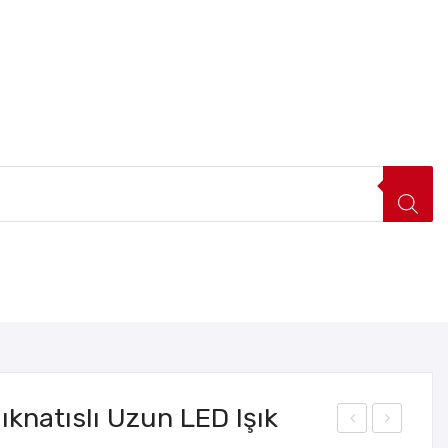
FIRSAT ÜRÜNLERI
HAKKIMIZDA
İLETIŞIM
ıknatıslı Uzun LED Işık
arı
evi