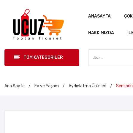
ANASAYFA
ÇOK
HAKKIMIZDA
İL
Products
search
TÜM KATEGORİLER
Ana Sayfa
/
Ev ve Yaşam
/
Aydınlatma Ürünleri
/
Sensörlü 