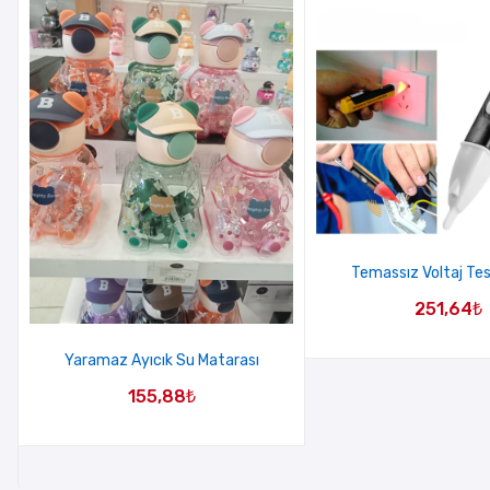
Temassız Voltaj Tes
251,64
₺
Yaramaz Ayıcık Su Matarası
155,88
₺