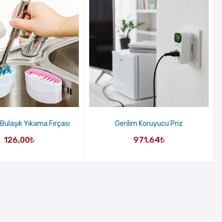
Bulaşık Yıkama Fırçası
Gerilim Koruyucu Priz
126,00
₺
971,64
₺