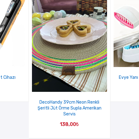
t Cihazı
Evye Yanı 
DecoHandy 39cm Neon Renkli
Şeritli Jüt Örme Supla Amerikan
Servis
138,00
₺