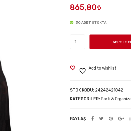
865,80
₺
30 ADET STOKTA
Siyah
SEPETE E
Renk
Yakalı
Çocuk
Pelerini
Add to wishlist
adet
STOK KODU:
24242421842
KATEGORILER:
Parti & Organiz
PAYLAŞ