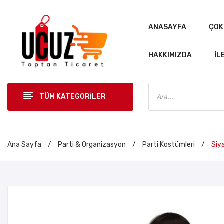
ANASAYFA
ÇOK
HAKKIMIZDA
İL
Products
search
TÜM KATEGORİLER
ANASAYF
Ana Sayfa
/
Parti & Organizasyon
/
Parti Kostümleri
/
Siya