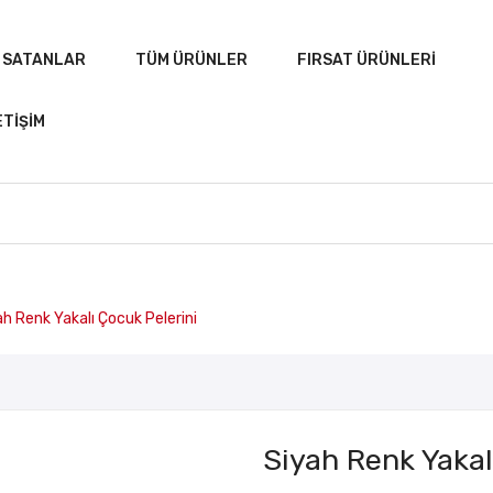
 SATANLAR
TÜM ÜRÜNLER
FIRSAT ÜRÜNLERI
ETIŞIM
A
ÇOK SATANLAR
TÜM ÜRÜNLER
FIRSAT ÜRÜN
h Renk Yakalı Çocuk Pelerini
Siyah Renk Yakal