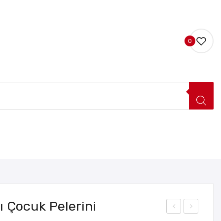
0
LERI
HAKKIMIZDA
İLETIŞIM
ı Çocuk Pelerini
iyah
iyah