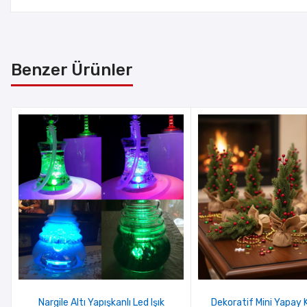
Benzer Ürünler
Nargile Altı Yapışkanlı Led Işık
Dekoratif Mini Yapay 