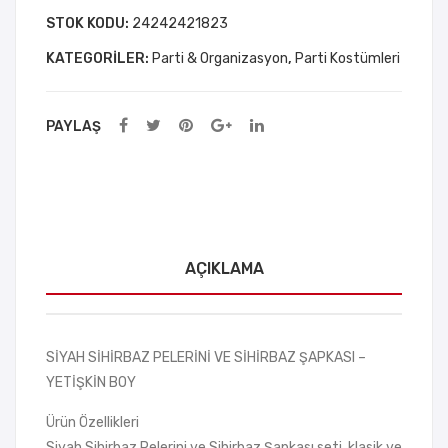
Yetişkin
STOK KODU:
24242421823
Boy
KATEGORILER:
Parti & Organizasyon
,
Parti Kostümleri
adet
PAYLAŞ
AÇIKLAMA
SİYAH SİHİRBAZ PELERİNİ VE SİHİRBAZ ŞAPKASI –
YETİŞKİN BOY
Ürün Özellikleri
Siyah Sihirbaz Pelerini ve Sihirbaz Şapkası seti, klasik ve