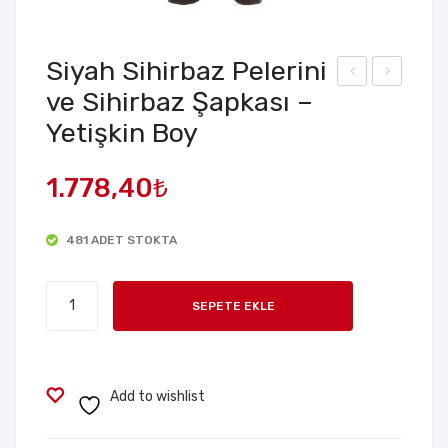
Siyah Sihirbaz Pelerini
ve Sihirbaz Şapkası –
iyah
iyah
Yetişkin Boy
Saçl
Uzu
ı
n
1.778,40
₺
Kap
Pel
tan
erin
Kor
120
481 ADET STOKTA
san
cm
Siyah
Şap
Kap
SEPETE EKLE
Sihirbaz
kası
üşo
Pelerini
nlu
ve
Sihirbaz
Add to wishlist
Şapkası
-