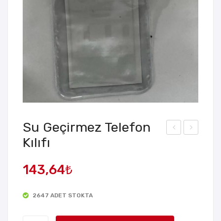
Su Geçirmez Telefon
Kılıfı
atm
ep
az
Tele
143,64
₺
Su
fon
Geç
u
2647 ADET STOKTA
irm
Sab
ez
itle