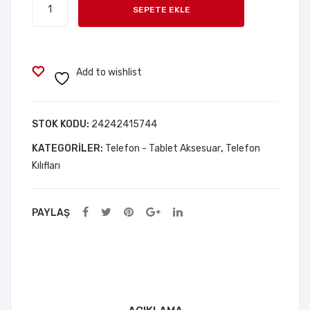
Su
Tele
me
SEPETE EKLE
Geçirmez
fon
Ped
Telefon
Kılıfı
i
Kılıfı
adet
Add to wishlist
STOK KODU:
24242415744
KATEGORILER:
Telefon - Tablet Aksesuar
,
Telefon
Kılıfları
PAYLAŞ