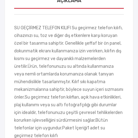
AÇIKLAMA
SU GEÇİRMEZ TELEFON KILIFI Su geçirmez telefon kılıfı,
cihazınızı su, toz ve diğer dış etkenlere karşı koruyan
özel bir tasarıma sahiptir. Genellikle şeffaf bir ön panel,
dokunmatik ekranı kullanmanıza izin verirken, kılıfın dış
kısmı su geçirmez ve dayanıklı malzemelerden
üretilir.Ürün, telefonunuzu su altında kullanmanıza
veya nemli ortamlarda korumanıza olanak tanıyan
mühendislikle tasarlanmıştır. Kılıf sıkı kapatma
mekanizmalarına sahiptir, böylece suyun içeri sızmasını
önler.Su geçirmez telefon kılıfları, açık hava etkinlikleri,
plaj kullanımı veya su altı fotoğrafçılığı gibi durumlar
için idealdir, telefonunuzu çeşitli çevresel tehlikelerden
korurken işlevselliğini sürdürmesini sağlar.Bütün
telefonlar için uygundur.Paket İçeriği1 adet su
geçirmez telefon kılıfı