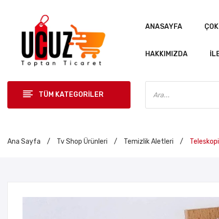
ANASAYFA
ÇOK
HAKKIMIZDA
İL
Products
search
TÜM KATEGORİLER
ANASAYF
Ana Sayfa
/
Tv Shop Ürünleri
/
Temizlik Aletleri
/
Teleskopi