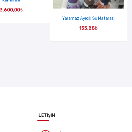
Kamerası
3.600,00
₺
Yaramaz Ayıcık Su Matarası
155,88
₺
İLETİŞİM