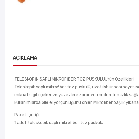
AÇIKLAMA
TELESKOPİK SAPLI MİKROFİBER TOZ PÜSKÜLÜÜrün Özellikleri
Teleskopik saplı mikrofiber toz püskülü, uzatılabilir sapı sayesin
mıknatıs gibi çeker ve yüzeylere zarar vermeden temizlik sağlar. P
kullanımlarda bile el yorgunluğunu önler. Mikrofiber başlık yıkan
Paket İçeriği
1 adet teleskopik saplı mikrofiber toz püskülü