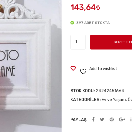
143,64
₺
397 ADET STOKTA
Teleskopik
SEPETE E
Saplı
Mikrofiber
Toz
Püskülü
Add to wishlist
adet
STOK KODU:
24242451664
KATEGORILER:
Ev ve Yaşam
,
Öz
PAYLAŞ