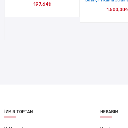
Basınçlı Yıkama Sulam
197,64
₺
1.500,00
₺
İZMİR TOPTAN
HESABIM