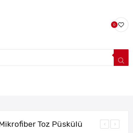
0
LERI
HAKKIMIZDA
İLETIŞIM
 Mikrofiber Toz Püskülü
eles
erm