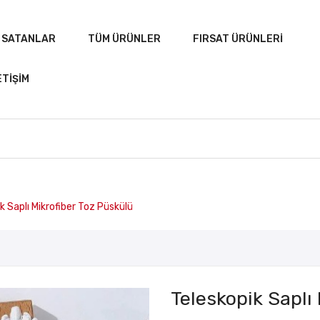
 SATANLAR
TÜM ÜRÜNLER
FIRSAT ÜRÜNLERI
ETIŞIM
A
ÇOK SATANLAR
TÜM ÜRÜNLER
FIRSAT ÜRÜN
k Saplı Mikrofiber Toz Püskülü
Teleskopik Saplı