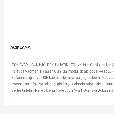
AÇIKLAMA
TON AYARLI GÜN IŞIĞI DOKUNMATİK LED IŞIKÜrün ÖzellikleriTon Aya
kolayca yapmanızı sağlar. Gün ışığı modu, sıcak, doğal ve soğuk b
kullanım sağlar ve USB kablosu ile rahatça şarj edilebilir. Many
masası, mutfak, yatak başı gibi birçok alanda rahatlıkla kullanıl
yerleştirilebilir.Paket İçeriği1 adet Ton Ayarlı Gün Işığı Dokunma