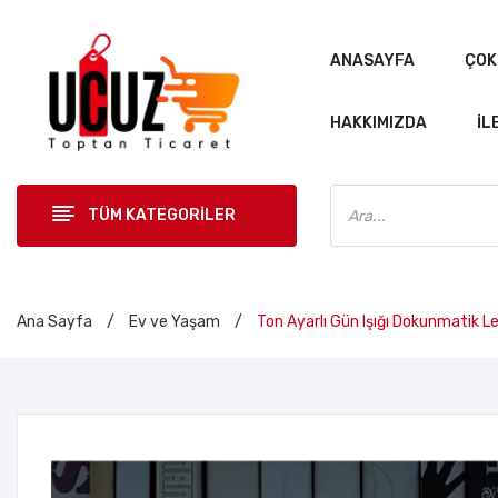
ANASAYFA
ÇOK
HAKKIMIZDA
İL
Products
search
TÜM KATEGORİLER
ANASAYF
Ana Sayfa
/
Ev ve Yaşam
/
Ton Ayarlı Gün Işığı Dokunmatik Le