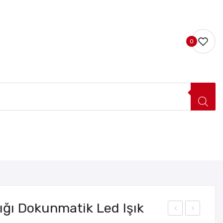
0
LERI
HAKKIMIZDA
İLETIŞIM
şığı Dokunmatik Led Işık
itan
oz