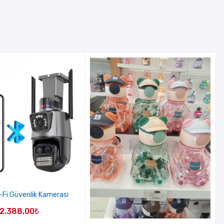
-Fi Güvenlik Kamerası
2.388,00
₺