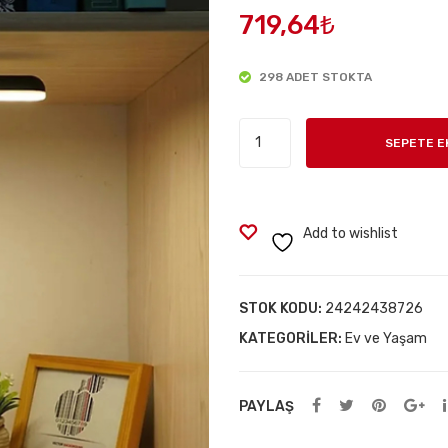
719,64
₺
298 ADET STOKTA
Ton
SEPETE E
Ayarlı
Gün
Işığı
Dokunmatik
Add to wishlist
Led
Işık
adet
STOK KODU:
24242438726
KATEGORILER:
Ev ve Yaşam
PAYLAŞ