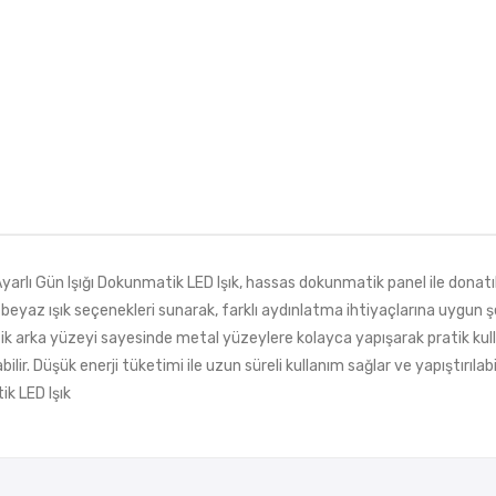
rlı Gün Işığı Dokunmatik LED Işık, hassas dokunmatik panel ile donatıl
eyaz ışık seçenekleri sunarak, farklı aydınlatma ihtiyaçlarına uygun şekil
etik arka yüzeyi sayesinde metal yüzeylere kolayca yapışarak pratik kul
abilir. Düşük enerji tüketimi ile uzun süreli kullanım sağlar ve yapıştırı
tik LED Işık