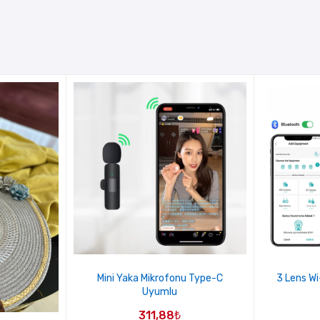
Mini Yaka Mikrofonu Type-C
3 Lens Wi
Uyumlu
311,88
₺