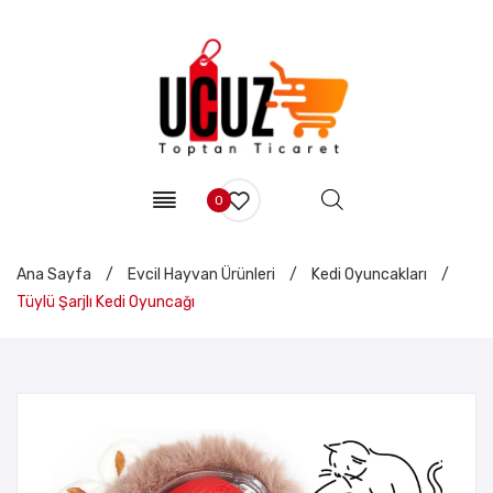
0
Ana Sayfa
/
Evcil Hayvan Ürünleri
/
Kedi Oyuncakları
/
Tüylü Şarjlı Kedi Oyuncağı