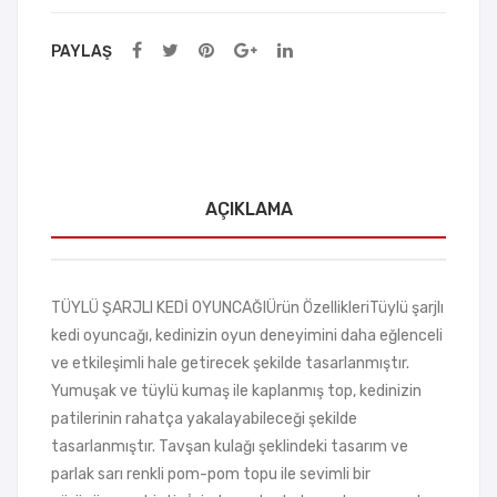
PAYLAŞ
AÇIKLAMA
TÜYLÜ ŞARJLI KEDİ OYUNCAĞIÜrün ÖzellikleriTüylü şarjlı
kedi oyuncağı, kedinizin oyun deneyimini daha eğlenceli
ve etkileşimli hale getirecek şekilde tasarlanmıştır.
Yumuşak ve tüylü kumaş ile kaplanmış top, kedinizin
patilerinin rahatça yakalayabileceği şekilde
tasarlanmıştır. Tavşan kulağı şeklindeki tasarım ve
parlak sarı renkli pom-pom topu ile sevimli bir