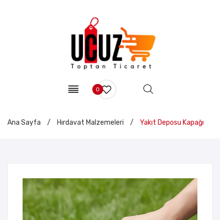
0
Ana Sayfa
/
Hırdavat Malzemeleri
/
Yakıt Deposu Kapağı