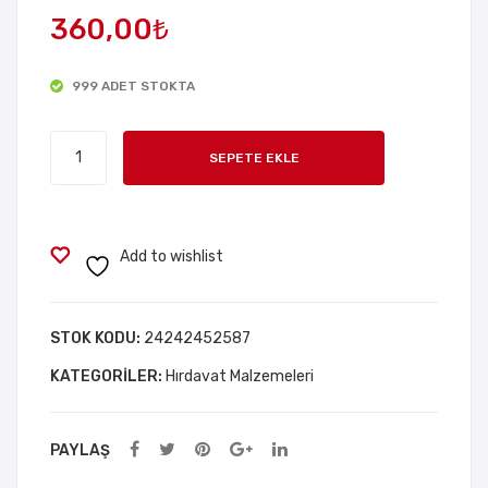
360,00
₺
abili
urta
r
Tor
999 ADET STOKTA
Elek
navi
tro
da
Yakıt
nik
Seti
SEPETE EKLE
Deposu
El
31
Kapağı
Tar
Par
adet
tısı
ça
Add to wishlist
STOK KODU:
24242452587
KATEGORILER:
Hırdavat Malzemeleri
PAYLAŞ