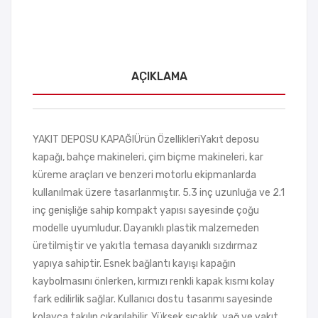
AÇIKLAMA
YAKIT DEPOSU KAPAĞIÜrün ÖzellikleriYakıt deposu
kapağı, bahçe makineleri, çim biçme makineleri, kar
küreme araçları ve benzeri motorlu ekipmanlarda
kullanılmak üzere tasarlanmıştır. 5.3 inç uzunluğa ve 2.1
inç genişliğe sahip kompakt yapısı sayesinde çoğu
modelle uyumludur. Dayanıklı plastik malzemeden
üretilmiştir ve yakıtla temasa dayanıklı sızdırmaz
yapıya sahiptir. Esnek bağlantı kayışı kapağın
kaybolmasını önlerken, kırmızı renkli kapak kısmı kolay
fark edilirlik sağlar. Kullanıcı dostu tasarımı sayesinde
kolayca takılıp çıkarılabilir. Yüksek sıcaklık, yağ ve yakıt