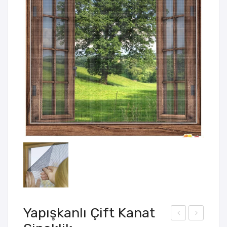
Yapışkanlı Çift Kanat
inta
üyü