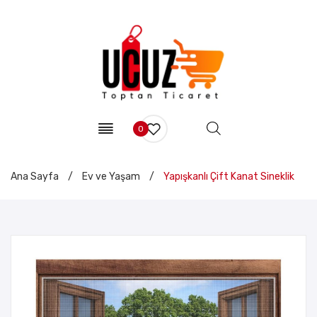
0
Ana Sayfa
/
Ev ve Yaşam
/
Yapışkanlı Çift Kanat Sineklik