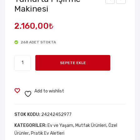
Makinesi
arj
içek
Gös
Hav
2.160,00
₺
ter
a
geli
Ne
268 ADET STOKTA
Tift
mle
ik
ndir
Yumurta
Te
ici
SEPETE EKLE
Pişirme
mizl
Makinesi
em
adet
e
Add to wishlist
Alet
i
STOK KODU:
24242452977
KATEGORILER:
Ev ve Yaşam
,
Mutfak Ürünleri
,
Özel
Ürünler
,
Pratik Ev Aletleri