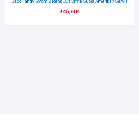
DecoHandy 39cm 2 Renk Jüt Örme Supla Amerikan Servis
345,60
₺