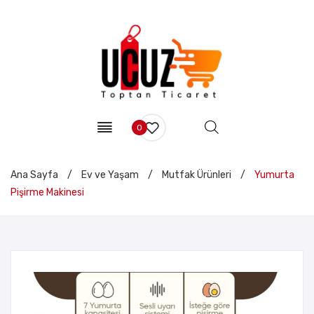
0
Ana Sayfa
/
Ev ve Yaşam
/
Mutfak Ürünleri
/
Yumurta
Pişirme Makinesi