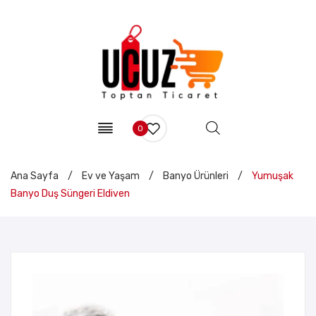
0
Ana Sayfa
/
Ev ve Yaşam
/
Banyo Ürünleri
/
Yumuşak
Banyo Duş Süngeri Eldiven