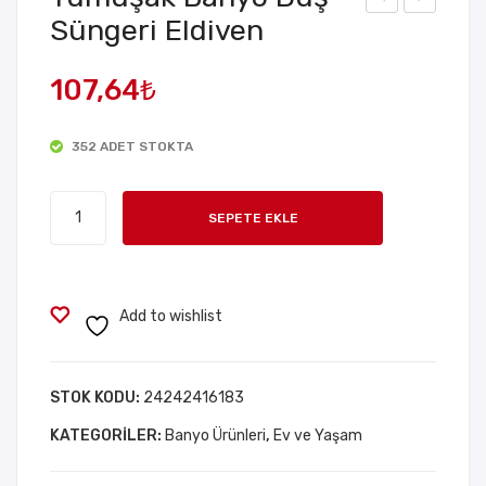
Süngeri Eldiven
effa
ulut
f
Tas
107,64
₺
Sakl
arı
am
mlı
352 ADET STOKTA
a
Ren
Kut
k
Yumuşak
usu
Değ
SEPETE EKLE
Banyo
2.8
iştir
Duş
Litr
ebil
Süngeri
e
en
Eldiven
Add to wishlist
Dok
adet
un
mat
STOK KODU:
24242416183
ik
KATEGORILER:
Banyo Ürünleri
,
Ev ve Yaşam
Gec
e