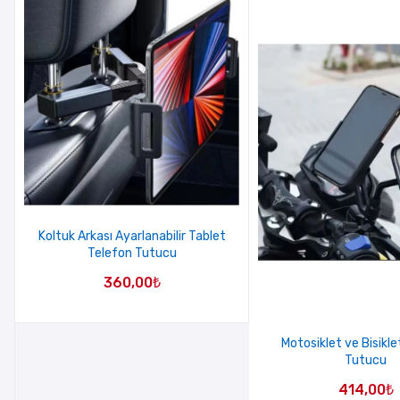
Koltuk Arkası Ayarlanabilir Tablet
Telefon Tutucu
360,00
₺
Motosiklet ve Bisikle
Tutucu
414,00
₺