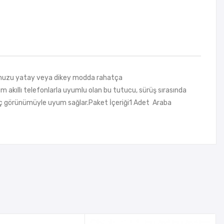
nuzu yatay veya dikey modda rahatça
üm akıllı telefonlarla uyumlu olan bu tutucu, sürüş sırasında
n iç görünümüyle uyum sağlar.Paket İçeriği1 Adet Araba