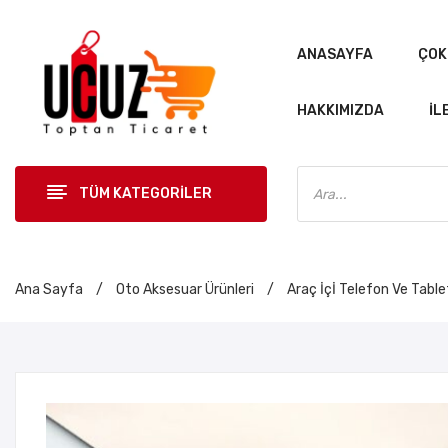
ANASAYFA
ÇOK
HAKKIMIZDA
İL
Products
search
TÜM KATEGORİLER
Ana Sayfa
/
Oto Aksesuar Ürünleri
/
Araç İçİ Telefon Ve Tabl