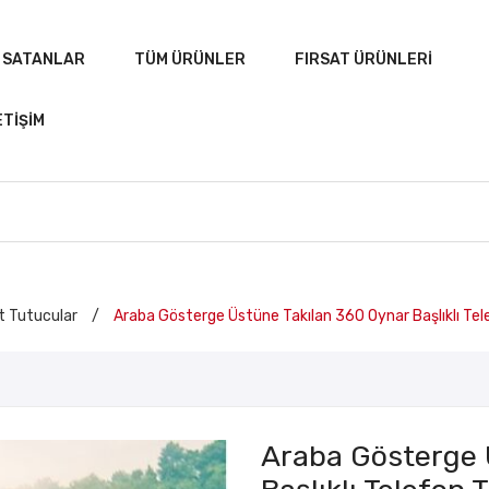
 SATANLAR
TÜM ÜRÜNLER
FIRSAT ÜRÜNLERI
ETIŞIM
et Tutucular
/
Araba Gösterge Üstüne Takılan 360 Oynar Başlıklı Te
ANASAYFA
ÇOK SATANLAR
TÜM ÜRÜNLER
Araba Gösterge 