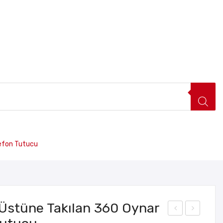
lefon Tutucu
FIRSAT ÜRÜNLERI
HAKKIMIZDA
İLETIŞIM
Üstüne Takılan 360 Oynar
aku
el