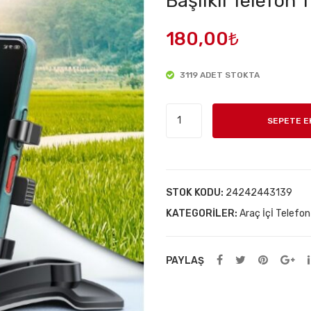
Başlıklı Telefon
180,00
₺
3119 ADET STOKTA
Araba
SEPETE E
Gösterge
Üstüne
Takılan
360
STOK KODU:
24242443139
Oynar
KATEGORILER:
Araç İçİ Telefo
Başlıklı
Telefon
Tutucu
PAYLAŞ
adet